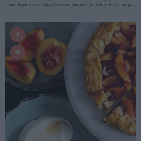
finns någon bra att köpa då dom antingen är för söta eller för mosiga.
Så på endast två ingredienser gör du en perfekt ”sylt” till de där
köttbullarna eller varför inte till en smarrig Wallenbergare?