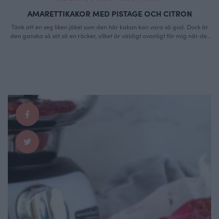
AMARETTIKAKOR MED PISTAGE OCH CITRON
Tänk att en seg liken jäkel som den här kakan kan vara så god. Dock är
den ganska så söt så en räcker, vilket är väldigt ovanligt för mig när det
kommer till just småkakor. Men helst vill jag äta den till en fruktig
espresso, ja helst vill jag äta den på Sicilien faktiskt. Pistage …
Continued