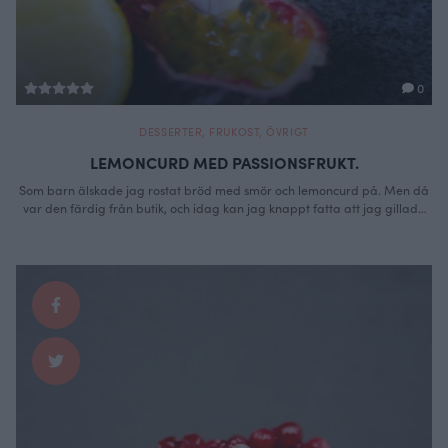
0
DESSERTER
,
FRUKOST
,
ÖVRIGT
LEMONCURD MED PASSIONSFRUKT.
Som barn älskade jag rostat bröd med smör och lemoncurd på. Men då
var den färdig från butik, och idag kan jag knappt fatta att jag gillade
den nu när jag gör egen. Enkelt som attans att slänga ihop och så gott!
Är du en käckis så gör du extra och ger bort istället för …
Continued