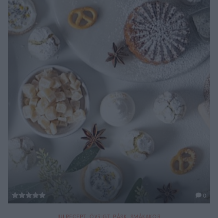
0
JULRECEPT
,
ÖVRIGT
,
PÅSK
,
SMÅKAKOR