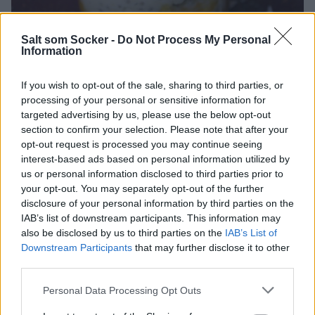
Salt som Socker -
Do Not Process My Personal
Information
0
FRUKOST
,
MELLANMÅL
,
ÖVRIGT
,
VARDAG
If you wish to opt-out of the sale, sharing to third parties, or
processing of your personal or sensitive information for
TROPISK CHIAPUDDING MED MANGO & PASSION
targeted advertising by us, please use the below opt-out
Tropisk chiapudding med mango & passion – grymt mellis!
section to confirm your selection. Please note that after your
opt-out request is processed you may continue seeing
interest-based ads based on personal information utilized by
us or personal information disclosed to third parties prior to
your opt-out. You may separately opt-out of the further
disclosure of your personal information by third parties on the
IAB’s list of downstream participants. This information may
also be disclosed by us to third parties on the
IAB’s List of
Downstream Participants
that may further disclose it to other
third parties.
Personal Data Processing Opt Outs