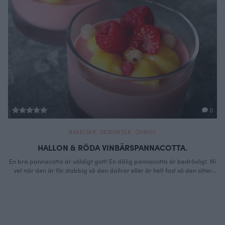
0
BAKELSER
,
DESSERTER
,
ÖVRIGT
HALLON & RÖDA VINBÄRSPANNACOTTA.
En bra pannacotta är väldigt gott! En dålig pannacotta är bedrövligt. Ni
vet när den är för stabbig så den dallrar eller är helt fast så den sitter
kvar på skeden efter du tagit en tugga. Det är ju en smaksak men för mig
är den perfekta pannacottan len och smakrik utan daller. Gelatinet kan …
Continued