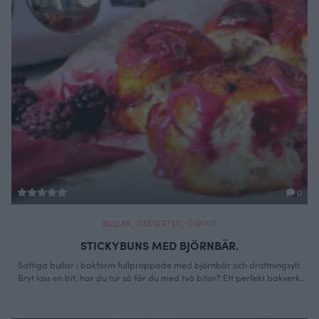
0
BULLAR
,
DESSERTER
,
ÖVRIGT
STICKYBUNS MED BJÖRNBÄR.
Saftiga bullar i bakform fullproppade med björnbär och drottningsylt.
Bryt loss en bit, har du tur så får du med två bitar? Ett perfekt bakverk,
lätt att göra, så saftigt och lyxigt att bjuda på. Bären byter du ut efter
säsong men bra sylt går ju att få tag i året runt. Färgen är helt …
Continued