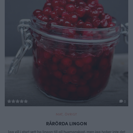
0
MAT
,
ÖVRIGT
RÅRÖRDA LINGON
Jag vill i stort sett ha lingon till all husmanskost, men jag tycker inte det