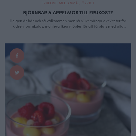
FRUKOST
,
MELLANMÅL
,
ÖVRIGT
BJÖRNBÄR & ÄPPELMOS TILL FRUKOST?
Helgen är här och så välkommen men så sjukt många aktiviteter för
kidsen, barnkalas, montera Ikea möbler för att få plats med alla
bakgrejer, recept som skall skrivas, bakas, fotas och redigeras. Ja listan
är lång över vad jag skall hinna, tur att det mesta är kul! Ringde min
väninna igår som skall ha barnakalset …
Continued