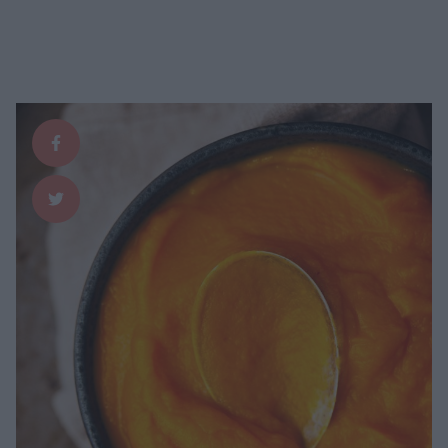
att barnen blev så förtjusta i hjortron, eller alltså det kostar ju en del så
inte superkul ändå kanske? …
Continued