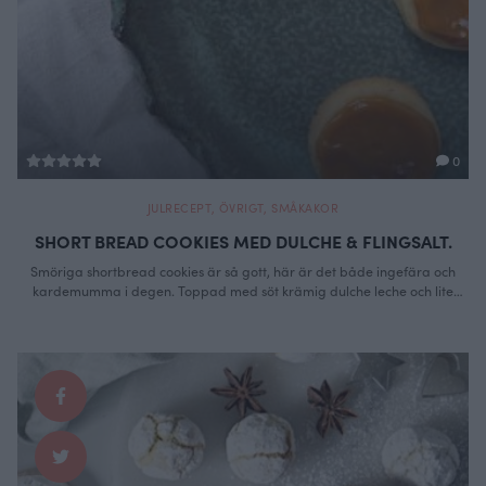
0
JULRECEPT
,
ÖVRIGT
,
SMÅKAKOR
SHORT BREAD COOKIES MED DULCHE & FLINGSALT.
Smöriga shortbread cookies är så gott, här är det både ingefära och
kardemumma i degen. Toppad med söt krämig dulche leche och lite
flingsalt. En kaka som funkar året runt men jag gör gärna dessa kring jul.
Oftast gör jag dom utan topping och bara mölar i mig med ett stort glas
kall mjölk.