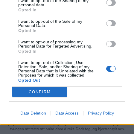
I want to opt-out of the Sharing of my
personal data.
Opted In
I want to opt-out of the Sale of my
Personal Data.
Opted In
I want to opt-out of processing my
Personal Data for Targeted Advertising.
Opted In
I want to opt-out of Collection, Use,
Retention, Sale, and/or Sharing of my
Personal Data that Is Unrelated with the
Purposes for which it was collected.
Opted Out
CONFIRM
0
ÖVRIGT
,
PÅSK
,
SMÅKAKOR
,
VARDAG
Data Deletion
Data Access
Privacy Policy
DROTTNING & HJORTRONGROTTOR
Jag blev så inspirerad när jag såg dessa kakor i mitt flöde att jag var
tvungen att testa att baka dom direkt. Dock tog jag hjortronsylt och
drottningsylt. Superenkelt, vrålgott och hela familjens favorit. Kul också