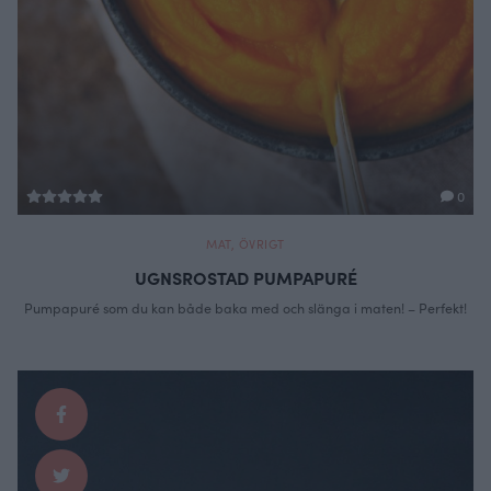
0
MAT
,
ÖVRIGT
UGNSROSTAD PUMPAPURÉ
Pumpapuré som du kan både baka med och slänga i maten! – Perfekt!