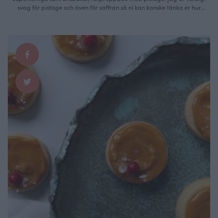
svag för pistage och även för saffran så ni kan kanske tänka er hur
mycket jag njöt av den här bullen?! Jag använder helst saffransstrån
istället för mald saffran. Men jag mortlar den, sen häller jag på lite rom
och förvarar i en liten burk som jag …
Continued