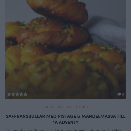
0
BULLAR
,
JULRECEPT
,
ÖVRIGT
SAFFRANSBULLAR MED PISTAGE & MANDELMASSA TILL
1A ADVENT?
Supersaftiga saffransbullar, fullproppade med pistage. Jag är väldigt