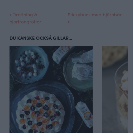
Drottning &
Stickybuns med björnbär.
hjortrongrottor
DU KANSKE OCKSÅ GILLAR...