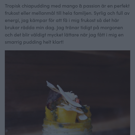
Tropisk chiapudding med mango & passion är en perfekt
frukost eller mellanmål till hela familjen. Syrlig och full av
energi, jag kämpar för att få i mig frukost så det här
brukar rädda min dag. Jag tränar tidigt på morgonen
och det blir väldigt mycket lättare när jag fått i mig en
smarrig pudding helt klart!