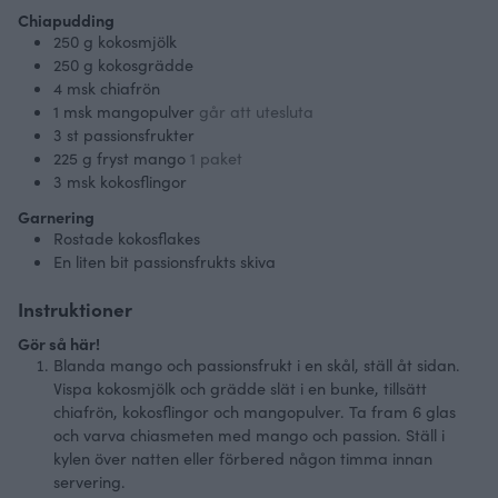
Chiapudding
250
g
kokosmjölk
250
g
kokosgrädde
4
msk
chiafrön
1
msk
mangopulver
går att utesluta
3
st
passionsfrukter
225
g
fryst mango
1 paket
3
msk
kokosflingor
Garnering
Rostade kokosflakes
En liten bit passionsfrukts skiva
Instruktioner
Gör så här!
Blanda mango och passionsfrukt i en skål, ställ åt sidan.
Vispa kokosmjölk och grädde slät i en bunke, tillsätt
chiafrön, kokosflingor och mangopulver. Ta fram 6 glas
och varva chiasmeten med mango och passion. Ställ i
kylen över natten eller förbered någon timma innan
servering.