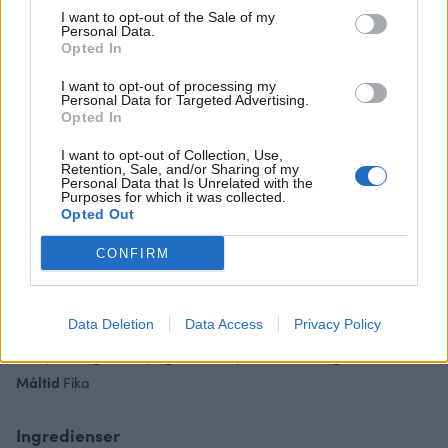
det funkar även utan såklart!
I want to opt-out of the Sale of my
Personal Data.
Opted In
I want to opt-out of processing my
Personal Data for Targeted Advertising.
Opted In
I want to opt-out of Collection, Use,
Retention, Sale, and/or Sharing of my
Personal Data that Is Unrelated with the
Purposes for which it was collected.
Opted Out
Skriv ut receptet
CONFIRM
Tropisk chiapudding med mango
& passion
Data Deletion
Data Access
Privacy Policy
Chiapudding med syrlig smak av passion & mango.
Måltid
Fika
Ingredienser