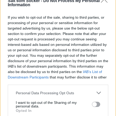
kvar hemma i kylskåpet och hånar dig.
Salt som Socker -
Do Not Process My Personal
Information
If you wish to opt-out of the sale, sharing to third parties, or
processing of your personal or sensitive information for
targeted advertising by us, please use the below opt-out
section to confirm your selection. Please note that after your
opt-out request is processed you may continue seeing
interest-based ads based on personal information utilized by
us or personal information disclosed to third parties prior to
your opt-out. You may separately opt-out of the further
disclosure of your personal information by third parties on the
IAB’s list of downstream participants. This information may
also be disclosed by us to third parties on the
IAB’s List of
Downstream Participants
that may further disclose it to other
third parties.
Personal Data Processing Opt Outs
I want to opt-out of the Sharing of my
personal data.
Mangopulver finns i välsorterade hälsokostbutiker, men
Opted In