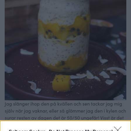
Jag slänger ihop den på kvällen och sen tackar jag mig
själv när jag vaknar, eller så glömmer jag den i kylen och
surar resten av dagen det är 50/50 ungefär! Visst är det
så att när du har den godaste matlådan då är den fasen