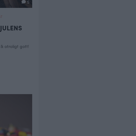
5
GT
JULENS
& otroligt gott!