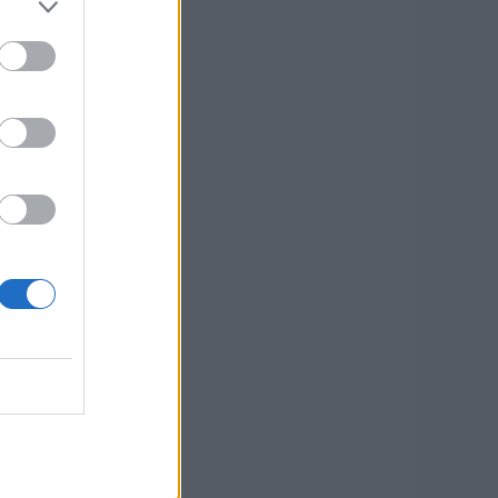
0
BRUKETS
.
e” – Pizzakväll