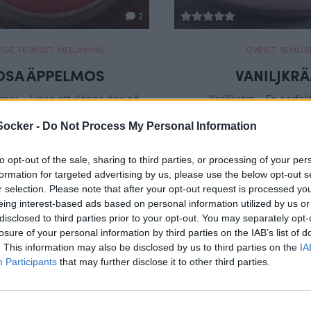
2
IGT
,
FRUKOST
,
MELLANMÅL
ÖVRIGT
,
SEMLO
OSA ÄPPELMOS
VANILJKR
mos – Lyxen att slänga den på
Vaniljkräm – En perfekt
gröten!
Socker -
Do Not Process My Personal Information
to opt-out of the sale, sharing to third parties, or processing of your per
formation for targeted advertising by us, please use the below opt-out s
r selection. Please note that after your opt-out request is processed y
eing interest-based ads based on personal information utilized by us or
disclosed to third parties prior to your opt-out. You may separately opt-
losure of your personal information by third parties on the IAB’s list of
. This information may also be disclosed by us to third parties on the
IA
Participants
that may further disclose it to other third parties.