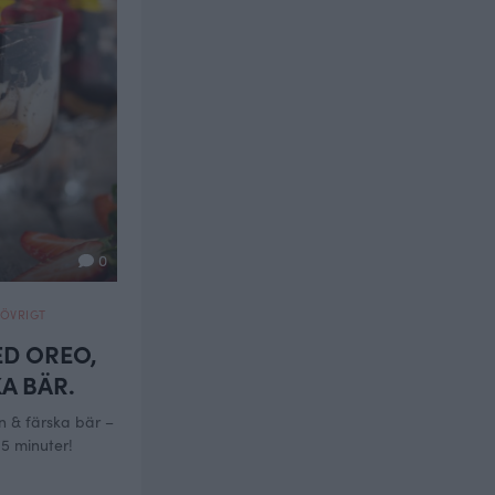
0
ÖVRIGT
ED OREO,
A BÄR.
 & färska bär –
5 minuter!