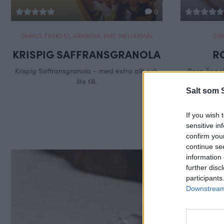
0
ÖVRIGT
,
FRUKOST
,
GRANOLA
,
MAT
,
MELLANMÅL
ÖVR
KRISPIG SAFFRANSGRANOLA
R
Krispig Saffransgranola – med extra allt och
Rosa Äppel
lite till.
Salt som 
If you wish 
sensitive in
confirm you
continue se
information 
further disc
participants
Downstream 