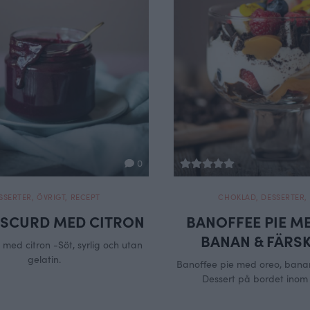
0
SSERTER
,
ÖVRIGT
,
RECEPT
CHOKLAD
,
DESSERTER
,
SCURD MED CITRON
BANOFFEE PIE M
BANAN & FÄRSK
med citron -Söt, syrlig och utan
gelatin.
Banoffee pie med oreo, banan
Dessert på bordet inom 