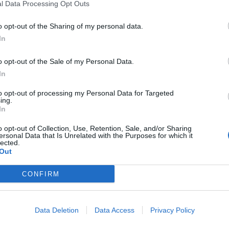
l Data Processing Opt Outs
o opt-out of the Sharing of my personal data.
In
o opt-out of the Sale of my Personal Data.
In
to opt-out of processing my Personal Data for Targeted
ing.
In
0
o opt-out of Collection, Use, Retention, Sale, and/or Sharing
ersonal Data that Is Unrelated with the Purposes for which it
ESSERTER
,
ÖVRIGT
,
PÅSK
ÖVRIGT
lected.
Out
OCURD MED LIME
MATRESA TILL ”
GODASTE”
CONFIRM
ed lime – perfekt till ja.. ALLT!
Matresa till ”Brukets Godast
med Katja.
Data Deletion
Data Access
Privacy Policy