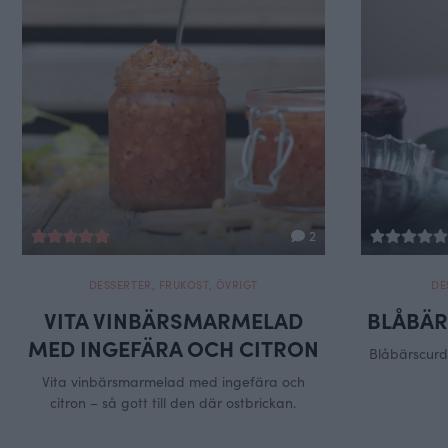
2
DESSERTER
,
FRUKOST
,
ÖVRIGT
DE
VITA VINBÄRSMARMELAD
BLÅBÄR
MED INGEFÄRA OCH CITRON
Blåbärscurd 
Vita vinbärsmarmelad med ingefära och
citron – så gott till den där ostbrickan.