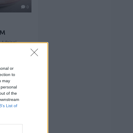
0
R
ÄM
 fyllning!
sonal or
ection to
ou may
 personal
out of the
 downstream
B’s List of