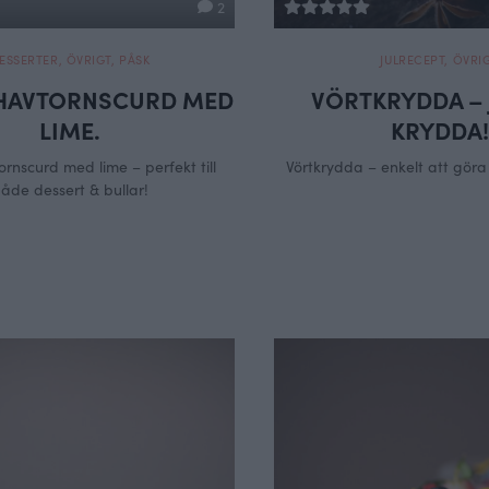
2
ESSERTER
,
ÖVRIGT
,
PÅSK
JULRECEPT
,
ÖVRI
 HAVTORNSCURD MED
VÖRTKRYDDA – 
LIME.
KRYDDA!
ornscurd med lime – perfekt till
Vörtkrydda – enkelt att göra 
åde dessert & bullar!