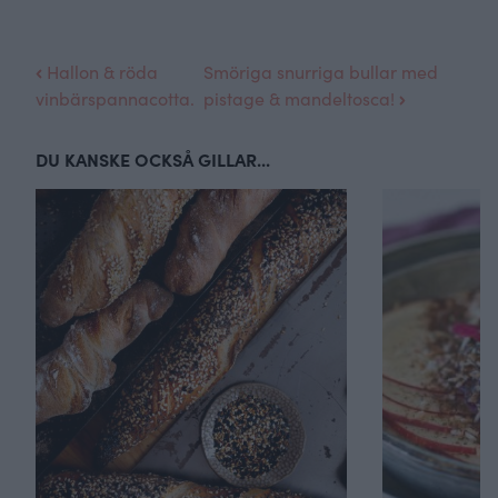
Hallon & röda
Smöriga snurriga bullar med
vinbärspannacotta.
pistage & mandeltosca!
DU KANSKE OCKSÅ GILLAR...