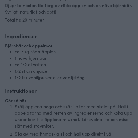
Djupröd nästan lila färg av röda äpplen och en näve björnbär.
Syrligt, naturligt och gott!
minuter
Total tid
20
minuter
Ingredienser
Björnbär och äppelmos
ca 2
kg
röda äpplen
1
näve
björnbär
ca 1/2
dl
vatten
1/2
st
citronjuice
1/2
tsk
vaniljpulver eller vaniljstång
Instruktioner
Gör så här!
Skölj äpplena noga och skär i bitar med skalet på. Häll i
äppelbitarna med resten av ingredienserna och koka upp
under lock tills äpplena mjuknat. Låt svalna lite och mixa
slät med stavmixer.
Sila av med finmaskig sil och häll upp direkt i väl