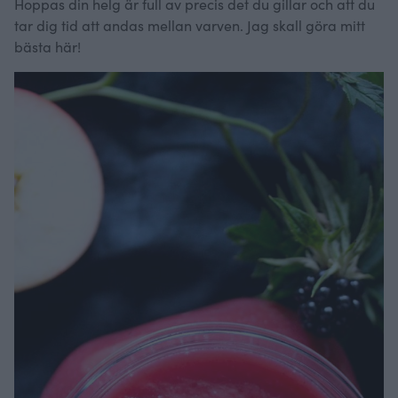
Hoppas din helg är full av precis det du gillar och att du
tar dig tid att andas mellan varven. Jag skall göra mitt
bästa här!