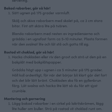
servering.
Bakad rabarber, gör så här!
Sätt ugnen på 175 grader varmluft.
Skölj och skiva rabarbern med skalet på, ca 2 cm stora
bitar. Fint att skära lite på tvären.
Blanda rabarbern med resten av ingredienserna och
grädda i en ugnsfast form ca 5-10 minuter. Plasta formen
när den svalnat lite och låt stå och gotta till sig.
Rostad vit choklad, gör så här!
H
acka chokladen
eller riv den grovt
och strö ut den på en
bakplåt med bak
plåtspapper.
Grädda högt upp i ugnen i ca 5 minuter på 175 grader.
Håll koll ordentligt, för när det börjar bli klart går det
fort
och det blir lätt bränt. Chokladen ska få en gyllenbrun
färg.
Låt svalna och hacka lite lätt så du får ett sjyst
crumble.
Montering och garnering
Lägg bakad rabarber i en cirkel på lakritskrämen, lägg
lite huller om buller. Strö på rostad vit choklad runt om.