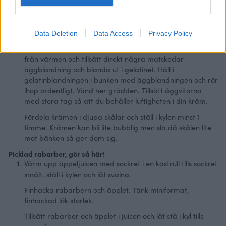
en bunke, ställ åt sidan.
Vispa grädden ganska hårt i en
bunke.
Vispa äggulor och socker luftigt och blanda ner färskost
Data Deletion
Data Access
Privacy Policy
och lakritspulver efter smak.
Smält gelatinet försiktigt i en kastrull eller micro, ta av
från värmen och tillsätt direkt några matskedar
äggblandning och blanda ut i gelatinet. Häll i
gelatinblandningen i bunken med äggblandningen och rör
ihop ordentligt. Vänd ner grädden. Tillsätt äggvitorna
med stora tag så att du behåller luftigheten i din kräm.
Fördela krämen i djupa skålar och ställ i kylen minst 1
timme. Krämen kan bli lite bubblig men slå då skålen lite
mot bänken så ger dom sig.
Picklad rabarber, gör så här!
Värm upp äppeljuicen med sockret i en kastrull tills sockret
smält, ställ i kylen och låt svalna.
Finhacka rabarbern och äpplet. Tänk miniformat,
finhackad lök storlek.
Tillsätt rabarber och äpplet i juicen och låt stå i kyl tills