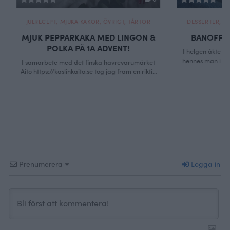
JULRECEPT
,
MJUKA KAKOR
,
ÖVRIGT
,
TÅRTOR
DESSERTER
,
Ö
MJUK PEPPARKAKA MED LINGON &
BANOFFE
POLKA PÅ 1A ADVENT!
I helgen åkte he
hennes man i Sa
I samarbete med det finska havrevarumärket
som skulle blivit 8
Aito https://kaslinkaito.se tog jag fram en riktig
åt vi kebabpizza 
julkaka full av härliga smaker, kryddig
under smeknamne
pepparkaka och syrliga lingon i en perfekt
mäktig kvinna, v
balans. Krossade polkakarameller på toppen blir
aldrig fick träf
kronan på verket. Aito oat for whipping är helt
laktos och glutenfri vilket verkligen underlättar.
Ett säkert kort helt enkelt och de flesta …
Continued
Prenumerera
Logga in