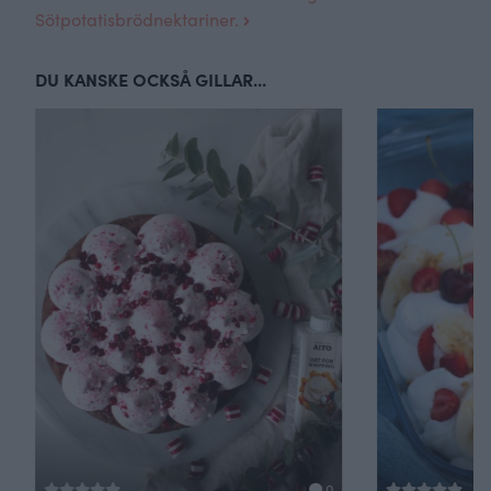
Sötpotatisbröd
nektariner.
DU KANSKE OCKSÅ GILLAR...
0