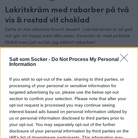
Lakritskräm med rabarber på två
vis & rostad vit choklad
Detta är min absoluta favorit dessert. Lakritskrämen är så god
och går att toppa med olika saker. Favoriten är med picklade
fänkål men just nu har jag såklart rabarber!
Måltid
Fest
Portioner
8
desserter
Salt som Socker -
Do Not Process My Personal
Information
Ingredienser
Lakritskräm
If you wish to opt-out of the sale, sharing to third parties, or
2
st
gelatinblad
ca 3g
processing of your personal or sensitive information for
2
st
äggvitor
70g
targeted advertising by us, please use the below opt-out
1/2
dl
vispgrädde
50g
section to confirm your selection. Please note that after your
2
st
äggulor
40g
opt-out request is processed you may continue seeing
1
dl
socker, valfri sort
ca80-90g
interest-based ads based on personal information utilized by
200
g
färskost
us or personal information disclosed to third parties prior to
ca 1-2
msk
lakritspulver
your opt-out. You may separately opt-out of the further
Bakad rabarber
disclosure of your personal information by third parties on the
3
st
stora rabarber
IAB’s list of downstream participants. This information may