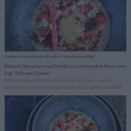
Kanderad rabarber är så vackert, men otroligt pilligt!
Reklam: Receptet med fänkål och citronsorbet finns i min
bok ”Salt som Socker”
https://www.adlibris.com/se/bok/salt-som-socker—
vinnaren-av-hela-sverige-bakar-2018-9789174249408