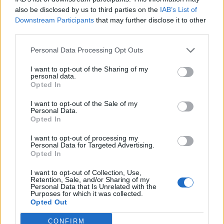
1
dl
socker
90g
also be disclosed by us to third parties on the
IAB’s List of
1/2
st
pressad citronjuice
Downstream Participants
that may further disclose it to other
2-3
varv
med svartpepparkvarnen
third parties.
1
st
vaniljstång urgröpt
Personal Data Processing Opt Outs
Picklad rabarber
2
dl
äpplejuice, typ Brämhults
200g
I want to opt-out of the Sharing of my
1 1/2
msk
strösocker
20g
personal data.
Opted In
1
st
rabarber
1/2
st
syrligt grönt äpple
I want to opt-out of the Sale of my
Personal Data.
Rostad vit choklad
Opted In
150
g
vit choklad
Garnering
I want to opt-out of processing my
Personal Data for Targeted Advertising.
lakritsgranulat
Opted In
färska blommor
kanderad rabarber kanske?
I want to opt-out of Collection, Use,
Retention, Sale, and/or Sharing of my
Personal Data that Is Unrelated with the
Instruktioner
Purposes for which it was collected.
Opted Out
Lakritskräm, gör så här!
Lägg gelatinet i blöt. Vispa äggvitorna till ett fast skum i
CONFIRM