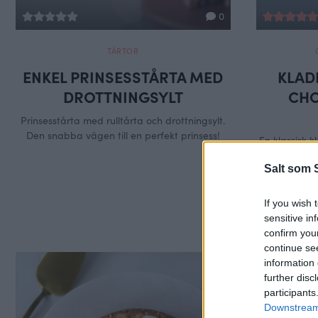
0
TÅRTOR
ENKEL PRINSESSTÅRTA MED
KLAD
DROTTNINGSYLT
CHO
Prinsesstårta med rulltårta och drottningsylt.
Den snabba vägen till en perfekt prinsess!
En klassisk k
ha de
Salt som 
If you wish 
sensitive in
confirm you
continue se
information 
further disc
participants
Downstream 