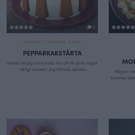
0
JULRECEPT
,
POWERTÅRTA
,
TÅRTOR
PEPPARKAKSTÅRTA
MOR
Ibland vill jag bara baka för att få göra något
riktigt vackert. Jag hittade denna
Någon mer
pepparkaksform och kände direkt hur
kommer den 
förälskad jag blev i den, en kvinna som
skall vara h
sträcker ut sin hand. Just där och då kände
att jag baka
jag att jag ville pryda dom runt en tårta, som
av ett minne
en hyllning till kvinnan. Visa att vi är …
för fin tårt
Continued
Jaja bättre s