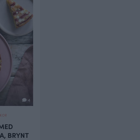
4
AKOR
 MED
A, BRYNT