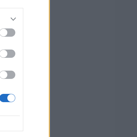
0
ADDKAKOR
ADDKAKA
RÄDDE
är ingen nyhet
med lingon är