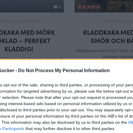
6
CHOKLAD
,
KLADDKAKOR
KLADDKAKOR
,
PAJ
DKAKA MED MÖRK
KLADDKAKA MED
KLAD – PERFEKT
SMÖR OCH B
KLADDIG!
Kladdkaka med brynt smör o
ultimata hybrid
laddkaka som är precis så jag vill
n, chokladig och lite seg.
Socker -
Do Not Process My Personal Information
to opt-out of the sale, sharing to third parties, or processing of your per
formation for targeted advertising by us, please use the below opt-out s
r selection. Please note that after your opt-out request is processed y
eing interest-based ads based on personal information utilized by us or
disclosed to third parties prior to your opt-out. You may separately opt-
losure of your personal information by third parties on the IAB’s list of
. This information may also be disclosed by us to third parties on the
IA
Participants
that may further disclose it to other third parties.