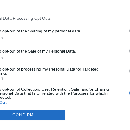
l Data Processing Opt Outs
o opt-out of the Sharing of my personal data.
In
o opt-out of the Sale of my Personal Data.
In
to opt-out of processing my Personal Data for Targeted
ing.
In
0
o opt-out of Collection, Use, Retention, Sale, and/or Sharing
ersonal Data that Is Unrelated with the Purposes for which it
ELSER
,
JULRECEPT
,
TÅRTOR
CHOKLAD
,
JULRECEPT
,
KL
lected.
Out
ANSRULLTÅRTA MED
PEPPARKAKSKL
 LINGONFROSTING.
MED KANELG
CONFIRM
tårta med krämig lingonfrosting –
Kladdkaka med pepparkaka 
xig men enkel att göra!
men så gott! Kanelgrädde 