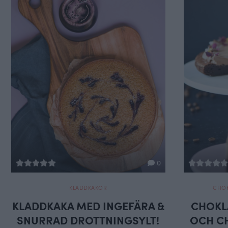
0
KLADDKAKOR
CHO
KLADDKAKA MED INGEFÄRA &
CHOKL
SNURRAD DROTTNINGSYLT!
OCH C