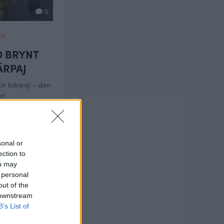
5
ER
 BRYNT
ÄRPAJ
ch bärpaj – den
en.
sonal or
ection to
ou may
 personal
out of the
 downstream
B’s List of