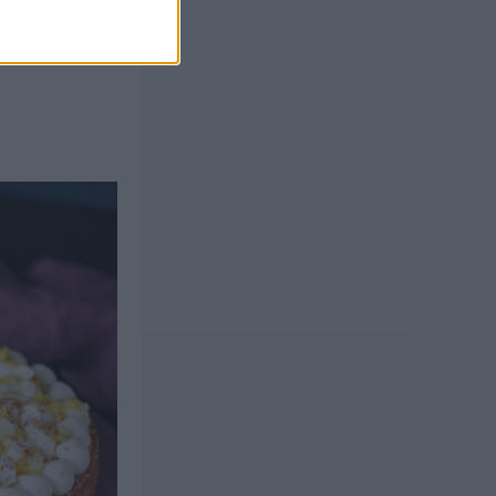
 perfekt jultårta
agen innan, ja
ylen eller frys in.
rvering. Lingon
 funkar fint att
ontinued