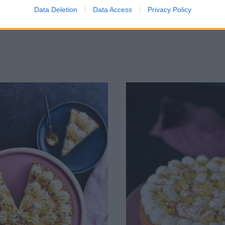
Data Deletion
Data Access
Privacy Policy
verkligen kronan på verket. En
som du lätt kan förbereda d
flera dagar faktiskt. Förvara i k
Spritsa på grädden innan se
hittar du i frysdisken och dom
använda! Syran i …
C