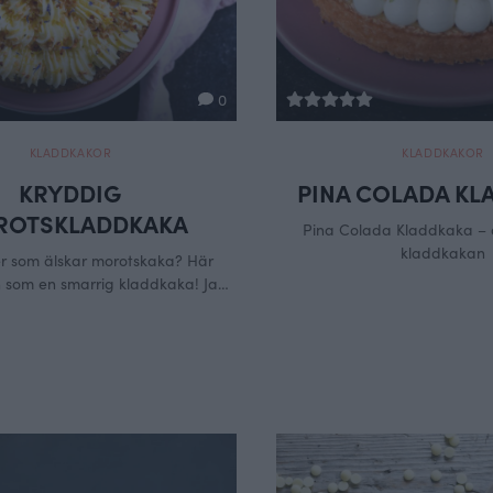
0
KLADDKAKOR
KLADDKAKOR
KRYDDIG
PINA COLADA KL
OTSKLADDKAKA
Pina Colada Kladdkaka – 
kladdkakan
 som älskar morotskaka? Här
som en smarrig kladdkaka! Jag
elt ärlig nu.. jag hade glömt helt
t denna, satt precis och scannade
skort och tänkte.. vad är det där
a? Ja just det.. morotskladdkakan.
ent än aldrig. Kryddig som attans
om …
Continued