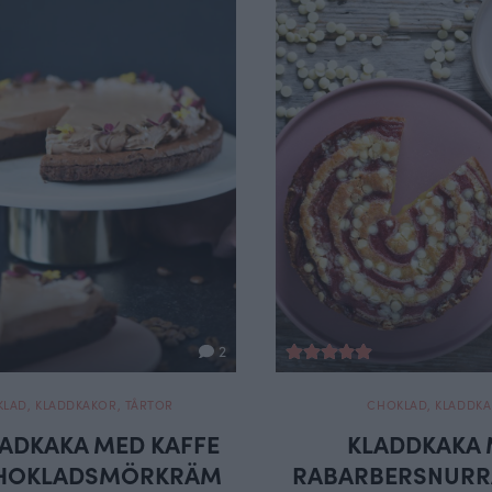
2
KLAD
,
KLADDKAKOR
,
TÅRTOR
CHOKLAD
,
KLADDK
ADKAKA MED KAFFE
KLADDKAKA
HOKLADSMÖRKRÄM
RABARBERSNURR