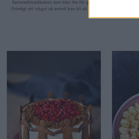
Semmelkladdkakan som blev lite för god!
Orimligt att något så enkelt kan bli så gott
och likt en semla i smaken. Mycket
kardemumma gör susen ihop med brynt smör.
Jag kan knappt smälta smör längre utan att
bryna det, för djupare kolasmak tackar vi väl
inte nej till va? Små glimtar av flingsalt som
poppar …
Continued