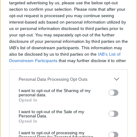
targeted advertising by us, please use the below opt-out
section to confirm your selection. Please note that after your
Skriv ut receptet
opt-out request is processed you may continue seeing
Rabarbergaletter med
interest-based ads based on personal information utilized by
us or personal information disclosed to third parties prior to
kardemumma
your opt-out. You may separately opt-out of the further
disclosure of your personal information by third parties on the
Rabarbergaletter med kardemumma
IAB’s list of downstream participants. This information may
Portioner
6
st små galetter
also be disclosed by us to third parties on the
IAB’s List of
Downstream Participants
that may further disclose it to other
Ingredienser
third parties.
Pajdeg
Personal Data Processing Opt Outs
5
dl
vetemjöl
300 g
3
msk strösocker
I want to opt-out of the Sharing of my
personal data.
1
tsk vaniljsocker
Opted In
1
tsk mortlad kardemumma
1
krm salt
I want to opt-out of the Sale of my
275
g
kallt smör i tärningar
Personal Data.
Opted In
1 – 3
msk kallt vatten eller citronjuice
Fyllning
I want to opt-out of processing my