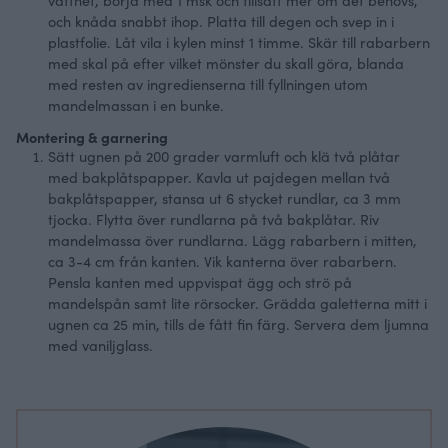
vattnet, börja med 1 msk och tillsätt mer om det behövs,
och knåda snabbt ihop. Platta till degen och svep in i
plastfolie. Låt vila i kylen minst 1 timme. Skär till rabarbern
med skal på efter vilket mönster du skall göra, blanda
med resten av ingredienserna till fyllningen utom
mandelmassan i en bunke.
Montering & garnering
Sätt ugnen på 200 grader varmluft och klä två plåtar
med bakplåtspapper. Kavla ut pajdegen mellan två
bakplåtspapper, stansa ut 6 stycket rundlar, ca 3 mm
tjocka. Flytta över rundlarna på två bakplåtar. Riv
mandelmassa över rundlarna. Lägg rabarbern i mitten,
ca 3-4 cm från kanten. Vik kanterna över rabarbern.
Pensla kanten med uppvispat ägg och strö på
mandelspån samt lite rörsocker. Grädda galetterna mitt i
ugnen ca 25 min, tills de fått fin färg. Servera dem ljumna
med vaniljglass.