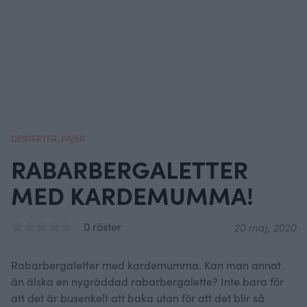
DESSERTER
,
PAJER
RABARBERGALETTER
MED KARDEMUMMA!
0 röster
20 maj, 2020
Rabarbergaletter med kardemumma. Kan man annat
än älska en nygräddad rabarbergalette? Inte bara för
att det är busenkelt att baka utan för att det blir så