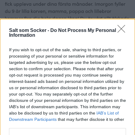
fick uppleva under dina första månader. Imorgon fyller
du 9 år lilla korven, mamma, pappa och lillebror
kommer fira dig hela dagen lång! Du är vårt allt älskade
unge! Vi gör allt för dig! Okej du får fortfarande ingen
Salt som Socker -
Do Not Process My Personal
telefon eller Fortnite men annars gör vi allt för dig! ALLT!
Information
Nu skall prinsesstårtan göras klart inför imorgon, tack för
att ni läser!
If you wish to opt-out of the sale, sharing to third parties, or
processing of your personal or sensitive information for
Här
hittar ni ett lite längre inlägg från när han fyllde 8år,
targeted advertising by us, please use the below opt-out
samt en liten förklaring till vad som hände med.
section to confirm your selection. Please note that after your
opt-out request is processed you may continue seeing
interest-based ads based on personal information utilized by
us or personal information disclosed to third parties prior to
your opt-out. You may separately opt-out of the further
disclosure of your personal information by third parties on the
IAB’s list of downstream participants. This information may
also be disclosed by us to third parties on the
IAB’s List of
Downstream Participants
that may further disclose it to other
third parties.