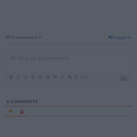
jag känner för.. …
Continued
en
Prenumerera
Logga in
{}
[+]
0
COMMENTS