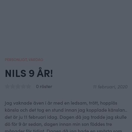
PERSONLIGT
,
VARDAG
NILS 9 ÅR!
0 röster
11 februari, 2020
Jag vaknade även i år med en ledsam, trött, hopplös
känsla och det tog en stund innan jag kopplade känslan..
det är ju 11 februari idag. Dagen då jag trodde jag skulle
dö för 9 år sedan, dagen innan min son föddes tre
månader för tidigt. Dagen då jag hade en smärta som