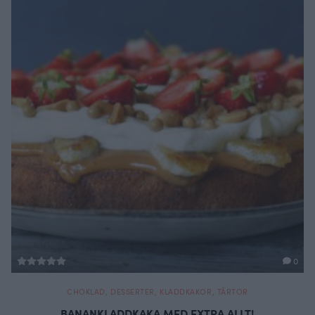
0
CHOKLAD
,
DESSERTER
,
KLADDKAKOR
,
TÅRTOR
BANANKLADDKAKA MED EXTRA ALLT!