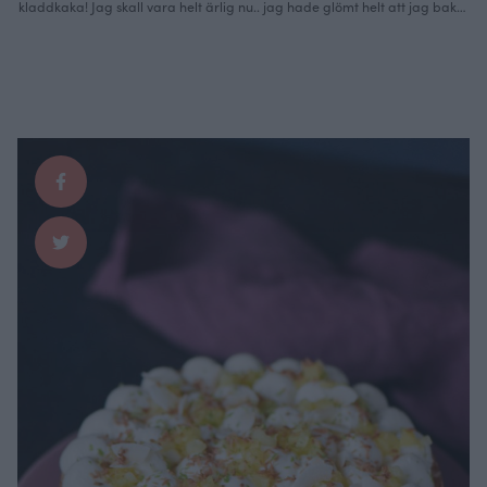
kladdkaka! Jag skall vara helt ärlig nu.. jag hade glömt helt att jag bakat
denna, satt precis och scannade av ett minneskort och tänkte.. vad är det
där för fin tårta? Ja just det.. morotskladdkakan. Jaja bättre sent än
aldrig. Kryddig som attans om …
Continued