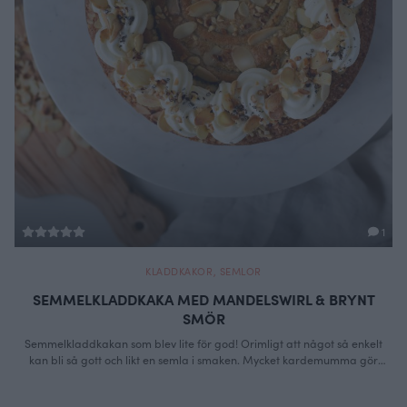
1
KLADDKAKOR
,
SEMLOR
SEMMELKLADDKAKA MED MANDELSWIRL & BRYNT
SMÖR
Semmelkladdkakan som blev lite för god! Orimligt att något så enkelt
kan bli så gott och likt en semla i smaken. Mycket kardemumma gör
susen ihop med brynt smör. Jag kan knappt smälta smör längre utan att
bryna det, för djupare kolasmak tackar vi väl inte nej till va? Små glimtar