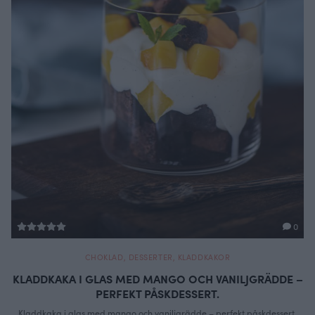
0
CHOKLAD
,
DESSERTER
,
KLADDKAKOR
KLADDKAKA I GLAS MED MANGO OCH VANILJGRÄDDE –
PERFEKT PÅSKDESSERT.
Kladdkaka i glas med mango och vaniljgrädde – perfekt påskdessert.