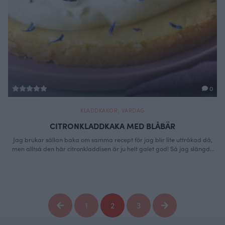
0
KLADDKAKOR
,
VARDAG
CITRONKLADDKAKA MED BLÅBÄR
Jag brukar sällan baka om samma recept för jag blir lite uttråkad då,
men alltså den här citronkladdisen är ju helt galet god! Så jag slängde
ihop en på ett kick och vispade grädde sen öste jag på med blåbär.
Citron och blåbär är verkligen en grym kombo! Gul och blå är den ju
också …
Continued
1
2
3