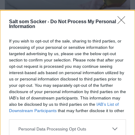
Salt som Socker -
Do Not Process My Personal
0
Information
CHOKLAD
,
JULRECEPT
,
KLADDKAKOR
If you wish to opt-out of the sale, sharing to third parties, or
PEPPARKAKSKLADDKAKA MED KANELGRÄDDE
processing of your personal or sensitive information for
targeted advertising by us, please use the below opt-out
Kladdkaka med pepparkaka är ingen nyhet men så gott! Kanelgrädde
section to confirm your selection. Please note that after your
med lingon är verkligen kronan på verket. En perfekt jultårta som du lätt
kan förbereda dagen innan, ja flera dagar faktiskt. Förvara i kylen eller
opt-out request is processed you may continue seeing
frys in. Spritsa på grädden innan servering. Lingon hittar du i frysdisken
interest-based ads based on personal information utilized by
och dom funkar fint att använda! Syran i …
Continued
us or personal information disclosed to third parties prior to
your opt-out. You may separately opt-out of the further
disclosure of your personal information by third parties on the
IAB’s list of downstream participants. This information may
also be disclosed by us to third parties on the
IAB’s List of
Downstream Participants
that may further disclose it to other
third parties.
Personal Data Processing Opt Outs