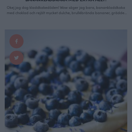
Okej jag dog kladdkakedöden! Wow säger jag bara, banankladdkaka
med choklad och rejält mycket dulche, brullébrända bananer, grädde,
jordgubbar och salta jordnötter. Om den var populär? JA! Hela
redaktionen på SVT stönade av lycka! Gud vad jag saknar att bjuda på
allt gott jag bakar, alltså att få reaktionerna. Jag kommer göra den här i
…
Continued