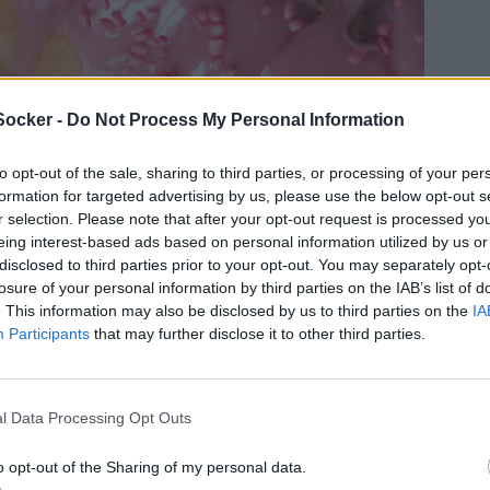
Socker -
Do Not Process My Personal Information
to opt-out of the sale, sharing to third parties, or processing of your per
formation for targeted advertising by us, please use the below opt-out s
r selection. Please note that after your opt-out request is processed y
eing interest-based ads based on personal information utilized by us or
disclosed to third parties prior to your opt-out. You may separately opt-
losure of your personal information by third parties on the IAB’s list of
. This information may also be disclosed by us to third parties on the
IA
Participants
that may further disclose it to other third parties.
on och rubyglasyr är en klassisk
l Data Processing Opt Outs
ist. Ruby chokladen är lite sötsyrlig
la kakan till en helt ny nivå. Det var
o opt-out of the Sharing of my personal data.