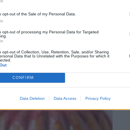
 så det blev jordgubbssmak såklart.
In
både god smak och lite kris. Jag kan väl
o opt-out of the Sale of my Personal Data.
de dragit på hackade pistagenötter
In
blev en kanonkaka!
to opt-out of processing my Personal Data for Targeted
ing.
In
o opt-out of Collection, Use, Retention, Sale, and/or Sharing
ersonal Data that Is Unrelated with the Purposes for which it
lected.
Out
CONFIRM
Data Deletion
Data Access
Privacy Policy