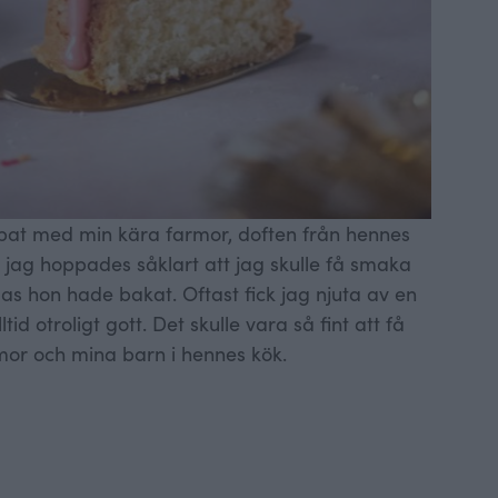
ppat med min kära farmor, doften från hennes
r jag hoppades såklart att jag skulle få smaka
alas hon hade bakat. Oftast fick jag njuta av en
tid otroligt gott. Det skulle vara så fint att få
mor och mina barn i hennes kök.