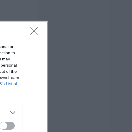
sonal or
ection to
ou may
 personal
out of the
 downstream
B’s List of