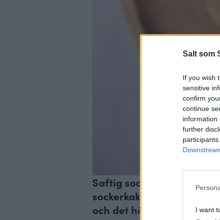
Salt som 
If you wish 
sensitive in
confirm you
continue se
information 
further disc
participants
Downstream 
Saftig sockerkaka med citr
Persona
sockerkaka med en liten tw
och det höjer smaken på he
I want t