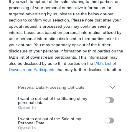
Ingredienser
If you wish to opt-out of the sale, sharing to third parties, or
processing of your personal or sensitive information for
Passionsfruktstryffel
targeted advertising by us, please use the below opt-out
4
st passionsfrukter, ca 70g
finns frysta passionskuber vid
section to confirm your selection. Please note that after your
frysta bär.
opt-out request is processed you may continue seeing
1
msk glykos eller honung
interest-based ads based on personal information utilized by
1 1/4
dl
vipsgrädde
us or personal information disclosed to third parties prior to
250
g
vit choklad
your opt-out. You may separately opt-out of the further
25
g
rumsvarmt smör
disclosure of your personal information by third parties on the
Ev florsocker att pudra över
IAB’s list of downstream participants. This information may
also be disclosed by us to third parties on the
IAB’s List of
Instruktioner
Downstream Participants
that may further disclose it to other
Gör så här!
third parties.
Koka upp grädde med urgröpt passionsfrukt och glukos,
låt sjuda någon minut. Hacka chokladen och häll ner i en
Personal Data Processing Opt Outs
bunke tillsammans med smöret. Sila den varma
I want to opt-out of the Sharing of my
passionsgrädden över chokladen låt vila 2 minuter. Rör
personal data.
om med slickepott tills chokladen och smöret smält helt
Opted In
och du har en blank ganache. Du kan även mixa med en
stavmixer.
I want to opt-out of the Sale of my
Personal Data.
Plasta direkt mot ytan och låt stelna i rumstemperatur, ca
Opted In