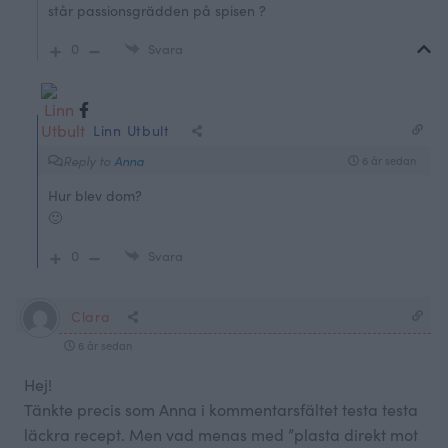
står passionsgrädden på spisen ?
0
Svara
Linn Utbult
Reply to
Anna
6 år sedan
Hur blev dom?
🙂
0
Svara
Clara
6 år sedan
Hej!
Tänkte precis som Anna i kommentarsfältet testa testa
läckra recept. Men vad menas med ”plasta direkt mot