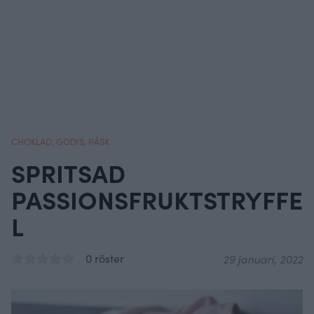
CHOKLAD
,
GODIS
,
PÅSK
SPRITSAD
PASSIONSFRUKTSTRYFFE
L
0 röster
29 januari, 2022