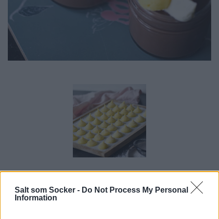
Skriv ut receptet
Salt som Socker -
Do Not Process My Personal
Passionsfruktstryffel
Information