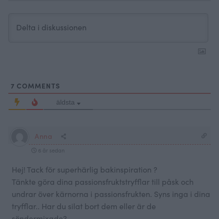
7
COMMENTS
äldsta
Anna
6 år sedan
Hej! Tack för superhärlig bakinspiration ?
Tänkte göra dina passionsfruktstryfflar till påsk och
undrar över kärnorna i passionsfrukten. Syns inga i dina
tryfflar.. Har du silat bort dem eller är de
söndermixade?