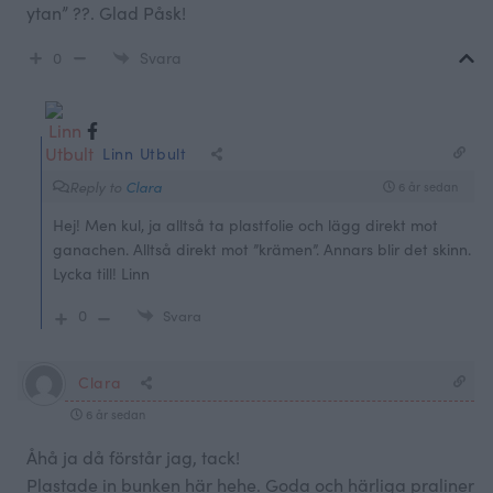
ytan” ??. Glad Påsk!
0
Svara
Linn Utbult
Reply to
Clara
6 år sedan
Hej! Men kul, ja alltså ta plastfolie och lägg direkt mot
ganachen. Alltså direkt mot ”krämen”. Annars blir det skinn.
Lycka till! Linn
0
Svara
Clara
6 år sedan
Åhå ja då förstår jag, tack!
Plastade in bunken här hehe. Goda och härliga praliner