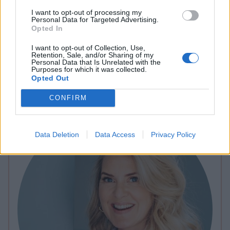
5 timmar. Häll ner tryffelsmeten i en spritspåse med rund
I want to opt-out of processing my
tyll. Spritsa ut tryfflar på ett bakplåtspapper, ställ i kylen i
Personal Data for Targeted Advertising.
minst en timma men gärna över natten.
Opted In
Ät tryfflarna som dom är eller piffa till desserten med en
tryffel. Oavsett så blir det supergott! Ett ”hett” tips är att
I want to opt-out of Collection, Use,
Retention, Sale, and/or Sharing of my
koka med en bit färsk röd chili i grädden. Passion och chili
Personal Data that Is Unrelated with the
är dödspolare, men det är ju sen gammalt.
Purposes for which it was collected.
Opted Out
CONFIRM
Data Deletion
Data Access
Privacy Policy