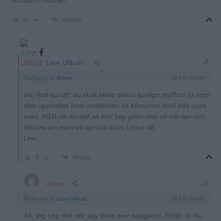
0
Svara
Linn Utbult
Reply to
Anna
6 år sedan
Hej Vad kul att du skall testa dessa ljuvliga tryfflar! Ja man
silar uppkoket över chokladen så kärnorna skall inte vara
med. MEN vill du det så kör! Jag gillar den så här len och
lättare om man vill spritsa dom. Lycka till!
Linn
0
Svara
Anna
Reply to
Linn Utbult
6 år sedan
Åh, jag såg det när jag läste mer noggrant. Förlåt ☺️ Nu