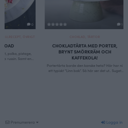
1
CHOKLAD
,
TÅRTOR
CHOKLA
CHOKLADTÅRTA MED PORTER,
BANOFFEE PI
BRYNT SMÖRKRÄM OCH
F
KAFFEKOLA!
Banoffee pie me
Dessert på
Portertårta borde den kanske heta? Här har ni
ett typiskt ”Linn bak”. Så här ser det ut.. Suget
efter äggost blir för stort, så jag svänger ihop
det. Får en väldans massa vätska över efter den
är klar. Då bakar jag mammabröd på vätskan,
alltså bagebröd som innehåller Porter. Såklart
får jag porter över från …
Continued
Prenumerera
Logga in