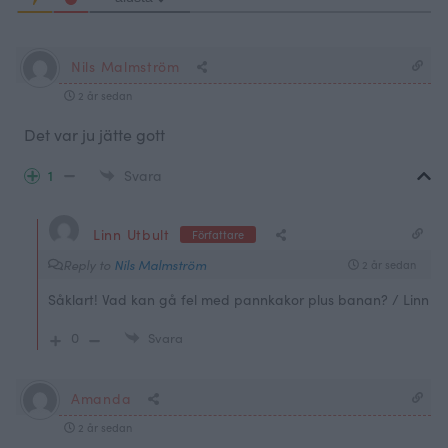
Nils Malmström
2 år sedan
Det var ju jätte gott
1
Svara
Linn Utbult
Författare
Reply to
Nils Malmström
2 år sedan
Såklart! Vad kan gå fel med pannkakor plus banan? / Linn
0
Svara
Amanda
2 år sedan