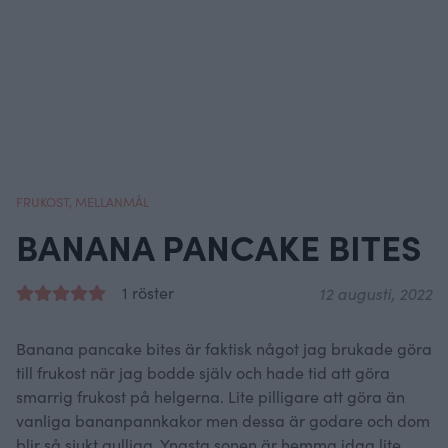
FRUKOST
,
MELLANMÅL
BANANA PANCAKE BITES
1 röster
12 augusti, 2022
Banana pancake bites är faktisk något jag brukade göra
till frukost när jag bodde själv och hade tid att göra
smarrig frukost på helgerna. Lite pilligare att göra än
vanliga bananpannkakor men dessa är godare och dom
blir så sjukt gulliga. Yngsta sonen är hemma idag lite