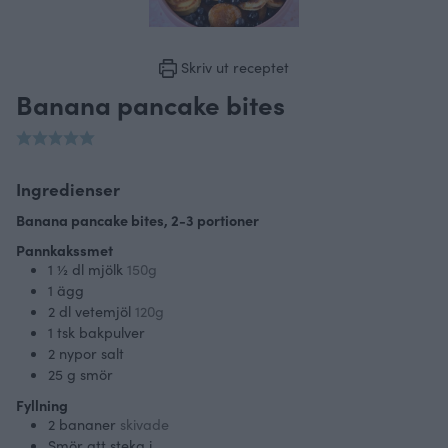
Skriv ut receptet
Banana pancake bites
Ingredienser
Banana pancake bites, 2-3 portioner
Pannkakssmet
1 ½
dl
mjölk
150g
1
ägg
2
dl
vetemjöl
120g
1
tsk bakpulver
2
nypor salt
25
g
smör
Fyllning
2
bananer
skivade
Smör att steka i