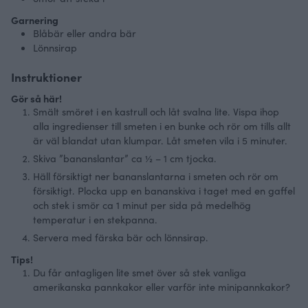
Garnering
Blåbär eller andra bär
Lönnsirap
Instruktioner
Gör så här!
Smält smöret i en kastrull och låt svalna lite. Vispa ihop
alla ingredienser till smeten i en bunke och rör om tills allt
är väl blandat utan klumpar. Låt smeten vila i 5 minuter.
Skiva ”bananslantar” ca ½ – 1 cm tjocka.
Häll försiktigt ner bananslantarna i smeten och rör om
försiktigt. Plocka upp en bananskiva i taget med en gaffel
och stek i smör ca 1 minut per sida på medelhög
temperatur i en stekpanna.
Servera med färska bär och lönnsirap.
Tips!
Du får antagligen lite smet över så stek vanliga
amerikanska pannkakor eller varför inte minipannkakor?