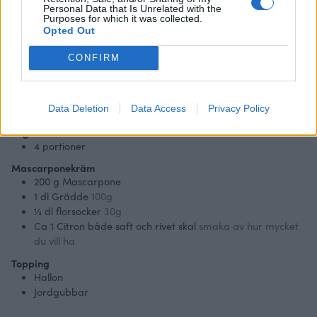
Personal Data that Is Unrelated with the
Purposes for which it was collected.
Opted Out
Skriv ut receptet
CONFIRM
Solmogna bär med
mascarponekräm
Data Deletion
Data Access
Privacy Policy
Ingredienser
4
portioner
Mascarponekräm
200
g
Mascarpone
1
dl
Grädde
100g
½
dl
florsocker
30g
Ca 1 Citron både saft och rivet skal
smaka av hur mycket
du vill ha
Topping
Hallon
Jordgubbar