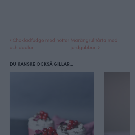
Chokladfudge med nötter
Marängrulltårta med
och dadlar.
jordgubbar.
DU KANSKE OCKSÅ GILLAR...