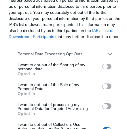
interest-based ads based on personal information utilized by
us or personal information disclosed to third parties prior to
your opt-out. You may separately opt-out of the further
disclosure of your personal information by third parties on the
IAB’s list of downstream participants. This information may
also be disclosed by us to third parties on the
IAB’s List of
Downstream Participants
that may further disclose it to other
third parties.
Mascarponekräm med mycket citron som sen toppas
Personal Data Processing Opt Outs
med solvarma jordgubbar och hallon passar perfekt
I want to opt-out of the Sharing of my
hela sommaren. Ett stort plus i kanten för att den tar max
personal data.
2 minuter att slänga ihop.
Opted In
I want to opt-out of the Sale of my
Personal Data.
Opted In
I want to opt-out of processing my
Personal Data for Targeted Advertising.
Opted In
I want to opt-out of Collection, Use,
Retention, Sale, and/or Sharing of my