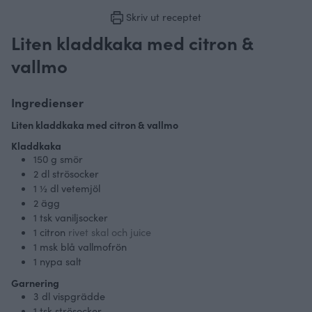
Skriv ut receptet
Liten kladdkaka med citron &
vallmo
Ingredienser
Liten kladdkaka med citron & vallmo
Kladdkaka
150
g
smör
2
dl
strösocker
1 ½
dl
vetemjöl
2
ägg
1
tsk vaniljsocker
1
citron
rivet skal och juice
1
msk blå vallmofrön
1
nypa salt
Garnering
3
dl
vispgrädde
1
tsk strösocker