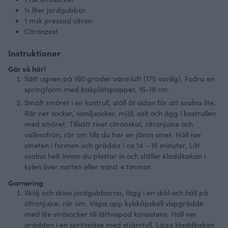
½
liter
jordgubbar
1
msk pressad citron
Citronzest
Instruktioner
Gör så här!
Sätt ugnen på 160 grader varmluft (175 vanlig). Fodra en
springform med bakplåtspapper, 16-18 cm.
Smält smöret i en kastrull, ställ åt sidan för att svalna lite.
Rör ner socker, vaniljsocker, mjöl, salt och ägg i kastrullen
med smöret. Tillsätt rivet citronskal, citronjuice och
vallmofrön, rör om tills du har en jämn smet. Häll ner
smeten i formen och grädda i ca 14 – 15 minuter. Låt
svalna helt innan du plastar in och ställer kladdkakan i
kylen över natten eller minst 4 timmar.
Garnering
Skölj och skiva jordgubbarna, lägg i en skål och häll på
citronjuice, rör om. Vispa upp kylskåpskall vispgrädde
med lite strösocker till lättvispad konsistens. Häll ner
grädden i en spritspåse med stjärntyll. Lägg kladdkakan