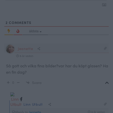
2
COMMENTS
äldsta
Jeanette
6 år sedan
Så gott och vilka fina bilder?var har du köpt glasen? Ha
en fin dag?
0
Svara
Linn Utbult
Reply to
Jeanette
6 år sedan