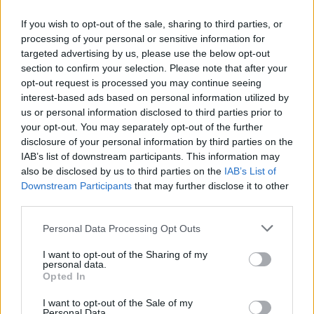
If you wish to opt-out of the sale, sharing to third parties, or
processing of your personal or sensitive information for
targeted advertising by us, please use the below opt-out
Receptet funkar till 12 små eller 6 lite större desserter, det
section to confirm your selection. Please note that after your
opt-out request is processed you may continue seeing
som är så bra med restfest är att det går att variera i
interest-based ads based on personal information utilized by
oändlighet. Kanske kan gästerna få göra sin egen
us or personal information disclosed to third parties prior to
dessert? Jag vill ju gärna ha mycket grädde men kanske
your opt-out. You may separately opt-out of the further
vill du ha mer mandelmassa i din? Ja men då är det ju
disclosure of your personal information by third parties on the
perfekt att göra sin egen dessert precis så som du vill ha
IAB’s list of downstream participants. This information may
den.
also be disclosed by us to third parties on the
IAB’s List of
Downstream Participants
that may further disclose it to other
Och tänk ett steg längre, har du ingen grädde? Vad kan
third parties.
du då ersätta det med? Cream cheese med florsocker,
Personal Data Processing Opt Outs
kardemumma och citron? Avrunnen yoghurt med vanilj
och kardemumma? Vaniljglass med hackad mandel? Ja
I want to opt-out of the Sharing of my
det finns inget stopp på restfesten?!
personal data.
Opted In
I want to opt-out of the Sale of my
Personal Data.