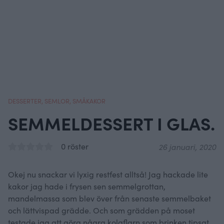
DESSERTER
,
SEMLOR
,
SMÅKAKOR
SEMMELDESSERT I GLAS.
0 röster
26 januari, 2020
Okej nu snackar vi lyxig restfest alltså! Jag hackade lite
kakor jag hade i frysen sen semmelgrottan,
mandelmassa som blev över från senaste semmelbaket
och lättvispad grädde. Och som grädden på moset
testade jag att göra några kolaflarn som brinken tipsat