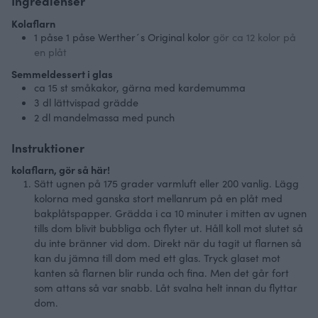
Ingredienser
Kolaflarn
1
påse
1 påse Werther´s Original kolor
gör ca 12 kolor på
en plåt
Semmeldessert i glas
ca 15
st
småkakor, gärna med kardemumma
3
dl
lättvispad grädde
2
dl
mandelmassa med punch
Instruktioner
kolaflarn, gör så här!
Sätt ugnen på 175 grader varmluft eller 200 vanlig. Lägg
kolorna med ganska stort mellanrum på en plåt med
bakplåtspapper. Grädda i ca 10 minuter i mitten av ugnen
tills dom blivit bubbliga och flyter ut. Håll koll mot slutet så
du inte bränner vid dom. Direkt när du tagit ut flarnen så
kan du jämna till dom med ett glas. Tryck glaset mot
kanten så flarnen blir runda och fina. Men det går fort
som attans så var snabb. Låt svalna helt innan du flyttar
dom.