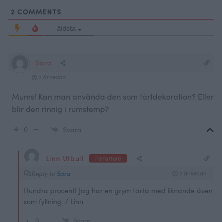
2
COMMENTS
äldsta
Sara
2 år sedan
Mums! Kan man använda den som tårtdekoration? Eller
blir den rinnig i rumstemp?
0
Svara
Linn Utbult
Författare
Reply to
Sara
2 år sedan
Hundra procent! Jag har en grym tårta med liknande även
som fyllning. / Linn
0
Svara