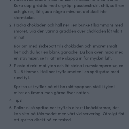
Koka upp grädde med urgröpt passionsfrukt, chili, saffran
och glukos, låt sjuda några minuter, det skall inte
stormkoka.
Hacka chokladen och häll ner i en bunke tillsammans med
smöret. Sila den varma grädden över chokladen låt vila 1
minut.
Rör om med slickepott tills chokladen och smöret smält
helt och du har en blank ganache. Du kan även mixa med
en stavmixer, se till att inte släppa in för mycket luft.
Plasta direkt mot ytan och låt stelna i rumstemperatur, ca
3 – 5 timmar. Häll ner tryffelsmeten i en spritspåse med
rund tyll.
Spritsa ut tryfflar på ett bakplåtspapper, ställ i kylen i
minst en timma men gärna över natten.
Tips!
Pallar ni så spritsa ner tryffeln direkt i knäckformar, det
kan slita på tålamodet men värt vid servering. Otroligt fint
att spritsa direkt på en tesked.