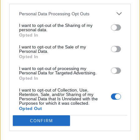
third parties.
Personal Data Processing Opt Outs
Vilken form du vill spritsa är ju helt upp till dig, tänk på att den skall gå
att lyfta upp smidigt bara.
I want to opt-out of the Sharing of my
personal data.
Jag tog fram receptet till Skärgårdshotellet på Hönö som
Opted In
ville ha lite goda recept till sitt gottebord. Du kan absolut
I want to opt-out of the Sale of my
ha den här tryffeln som en komponent till
Personal Data.
nyårsdesserten, kanske en
chokladpudding
?
Opted In
I want to opt-out of processing my
Personal Data for Targeted Advertising.
Opted In
I want to opt-out of Collection, Use,
Retention, Sale, and/or Sharing of my
Personal Data that Is Unrelated with the
Purposes for which it was collected.
Opted Out
CONFIRM
Skriv ut receptet