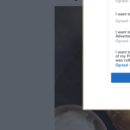
Opted 
I want t
Opted 
I want 
Advertis
Opted 
I want t
of my P
was col
Opted 