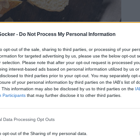
Socker -
Do Not Process My Personal Information
to opt-out of the sale, sharing to third parties, or processing of your per
formation for targeted advertising by us, please use the below opt-out s
r selection. Please note that after your opt-out request is processed y
eing interest-based ads based on personal information utilized by us or
disclosed to third parties prior to your opt-out. You may separately opt-
losure of your personal information by third parties on the IAB’s list of
. This information may also be disclosed by us to third parties on the
IA
Participants
that may further disclose it to other third parties.
jag tänkte göra utan dom kom till av
som jag inte orkade rundriva till
 rulla ut några längder och vips så
l Data Processing Opt Outs
aguetter. Strösslade på rårörsocker
o opt-out of the Sharing of my personal data.
de in i ugnen.