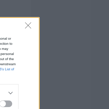
sonal or
ection to
ou may
 personal
out of the
 downstream
B’s List of