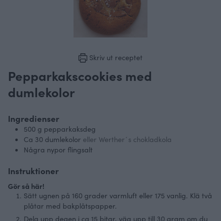
Skriv ut receptet
Pepparkakscookies med
dumlekolor
Ingredienser
500
g
pepparkaksdeg
Ca 30 dumlekolor
eller Werther´s chokladkola
Några nypor flingsalt
Instruktioner
Gör så här!
Sätt ugnen på 160 grader varmluft eller 175 vanlig. Klä två
plåtar med bakplåtspapper.
Dela upp degen i ca 15 bitar, väg upp till 30 gram om du