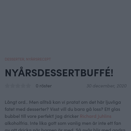
DESSERTER
,
NYÅRSRECEPT
NYÅRSDESSERTBUFFÉ!
0 röster
30 december, 2020
Långt ord.. Men alltså kan vi pratat om det här ljuvliga
fatet med desserter? Visst vill du bara gå loss? Ett glas
bubbel till vore perfekt! Jag dricker
Richard Juhlins
alkoholfria. Inte lika gott som vanlig men är inte ett fan
av att dricka när barnen är med. Så nyår blir med andra