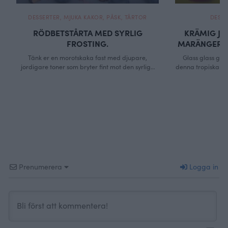
DESSERTER
,
MJUKA KAKOR
,
PÅSK
,
TÅRTOR
DESSE
RÖDBETSTÅRTA MED SYRLIG
KRÄMIG J
FROSTING.
MARÄNGER &
Tänk er en morotskaka fast med djupare,
Glass glass glass
jordigare toner som bryter fint mot den syrliga
denna tropiska vär
glasyren. Låter kanske skumt men icke! Jag är så
jag köper kulgl
nöjd med smaken och min sambo som inte direkt
som ägglikör oc
vräker i sig tårta annars tog två stadiga bitar
polkaglass. Men 
och var nog på väg till en tredje innan
bra kvalité, an
mättnaden tog över. Saftigare …
Continued
jordgubbsglassen
jordgubbar
Prenumerera
Logga in