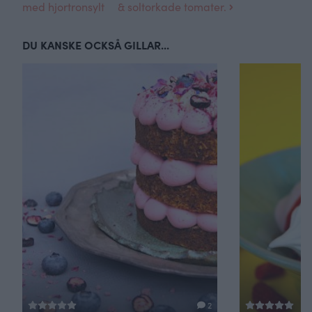
med hjortronsylt
& soltorkade tomater.
DU KANSKE OCKSÅ GILLAR...
2