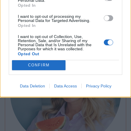
Personal Data.
Opted In
vanilj, denna räcker att du gör halv sats och gräddar i
mindre form.
I want to opt-out of processing my
Personal Data for Targeted Advertising.
Opted In
I want to opt-out of Collection, Use,
Retention, Sale, and/or Sharing of my
Personal Data that Is Unrelated with the
Purposes for which it was collected.
Opted Out
CONFIRM
Data Deletion
Data Access
Privacy Policy