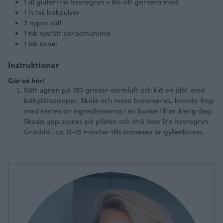
1
dl
glutenfria havregryn + lite att garnera med
1 ½
tsk bakpulver
2
nypor salt
1
tsk nystött kardemumma
1
tsk kanel
Instruktioner
Gör så här!
Sätt ugnen på 180 grader varmluft och klä en plåt med
bakplåtspapper. Skala och mosa bananerna, blanda ihop
med resten av ingredienserna i en bunke till en kletig deg.
Skeda upp scones på plåten och strö över lite havregryn.
Grädda i ca 12-15 minuter tills sconesen är gyllenbruna.