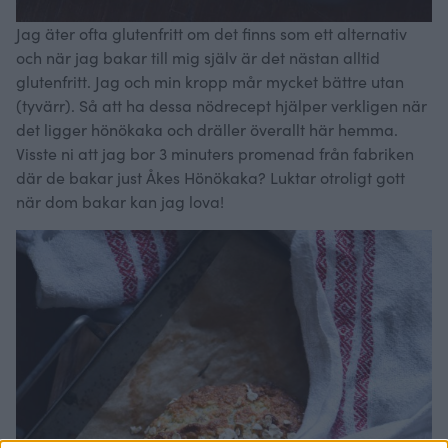
Jag äter ofta glutenfritt om det finns som ett alternativ
och när jag bakar till mig själv är det nästan alltid
glutenfritt. Jag och min kropp mår mycket bättre utan
(tyvärr). Så att ha dessa nödrecept hjälper verkligen när
det ligger hönökaka och dräller överallt här hemma.
Visste ni att jag bor 3 minuters promenad från fabriken
där de bakar just Åkes Hönökaka? Luktar otroligt gott
när dom bakar kan jag lova!