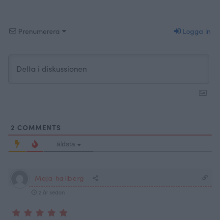
Prenumerera
Logga in
2
COMMENTS
äldsta
Maja hallberg
2 år sedan