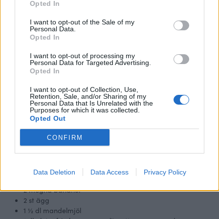
Opted In
I want to opt-out of the Sale of my
Personal Data.
Opted In
I want to opt-out of processing my
Personal Data for Targeted Advertising.
Opted In
I want to opt-out of Collection, Use,
Skriv ut receptet
Retention, Sale, and/or Sharing of my
Personal Data that Is Unrelated with the
Glutenfria Banan & havrescones
Purposes for which it was collected.
Opted Out
CONFIRM
Ingredienser
Banan & havrescones
Data Deletion
Data Access
Privacy Policy
6-8
scones
2
mogna bananer
2
st ägg
1 ½
dl
mandelmjöl