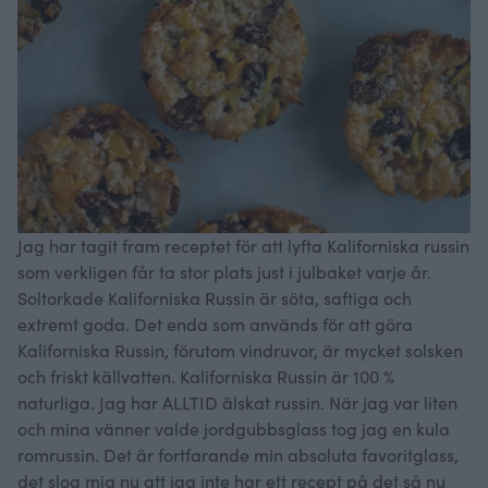
Jag har tagit fram receptet för att lyfta Kaliforniska russin
som verkligen får ta stor plats just i julbaket varje år.
Soltorkade Kaliforniska Russin är söta, saftiga och
extremt goda. Det enda som används för att göra
Kaliforniska Russin, förutom vindruvor, är mycket solsken
och friskt källvatten. Kaliforniska Russin är 100 %
naturliga. Jag har ALLTID älskat russin. När jag var liten
och mina vänner valde jordgubbsglass tog jag en kula
romrussin. Det är fortfarande min absoluta favoritglass,
det slog mig nu att jag inte har ett recept på det så nu