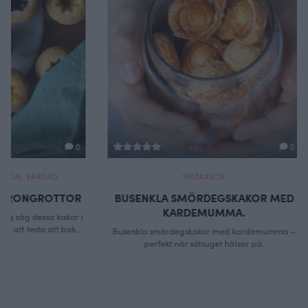
0
SMÅKAKOR
GODIS
,
BUSENKLA SMÖRDEGSKAKOR MED
SAFFRANSK
KARDEMUMMA.
SEG H
Busenkla smördegskakor med kardemumma –
Saffransknäck 
perfekt när sötsuget hälsar på.