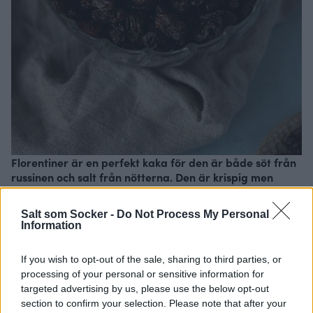
Florentiner är en perfekt kaka för den är både söt från
russinen och salt från nötterna. Den är krispig men
ändå seg. En kanonkaka helt enkelt, vem älskar inte en
kaka man bara behöver röra ihop och som endast
Salt som Socker -
Do Not Process My Personal
behöver 5 minuter i ugnen.
Information
If you wish to opt-out of the sale, sharing to third parties, or
processing of your personal or sensitive information for
targeted advertising by us, please use the below opt-out
section to confirm your selection. Please note that after your