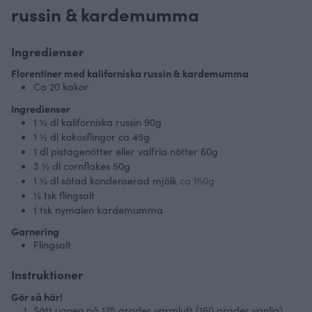
russin & kardemumma
Ingredienser
Florentiner med kaliforniska russin & kardemumma
Ca 20 kakor
Ingredienser
1 ½
dl
kaliforniska russin 90g
1 ½
dl
kokosflingor ca 45g
1
dl
pistagenötter eller valfria nötter 60g
3 ½
dl
cornflakes 50g
1 ½
dl
sötad kondenserad mjölk
ca 150g
½
tsk flingsalt
1
tsk nymalen kardemumma
Garnering
Flingsalt
Instruktioner
Gör så här!
Sätt ugnen på 175 grader varmluft (160 grader vanlig)