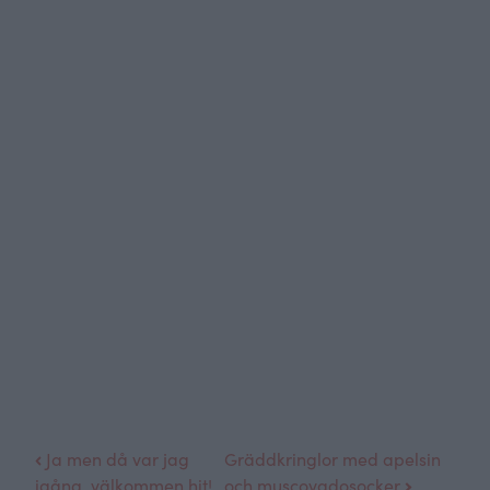
Ja men då var jag
Gräddkringlor med apelsin
igång, välkommen hit!
och muscovadosocker