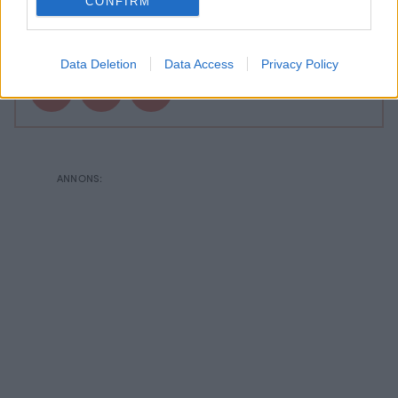
CONFIRM
FÖRFATTARE:
LINN UTBULT
Data Deletion
Data Access
Privacy Policy