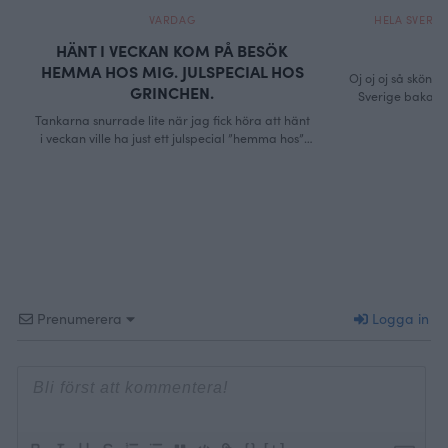
VARDAG
HELA SVERIG
HÄNT I VECKAN KOM PÅ BESÖK
HEMMA HOS MIG. JULSPECIAL HOS
Oj oj oj så skönt 
GRINCHEN.
Sverige bakar 2
popcorn maskin p
Tankarna snurrade lite när jag fick höra att hänt
när jag ser tillba
i veckan ville ha just ett julspecial ”hemma hos”.
inför framtiden. I 
Så det var bara att säga som det är, att jag inte
i soffan och kolla
pyntar så juligt och att de inte skulle förvänta sig
blinkande ljus och sjungande tomtar. Missförstå
mig rätt jag gillar att vara ledig med familjen …
Continued
Prenumerera
Logga in