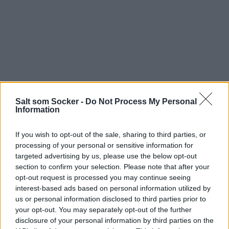
Salt som Socker -
Do Not Process My Personal
Information
If you wish to opt-out of the sale, sharing to third parties, or
Så nöjd med hur slutresultatet blev, och extra kul att
processing of your personal or sensitive information for
targeted advertising by us, please use the below opt-out
grymmaste Emma Landström tog så fina bilder. Emma
section to confirm your selection. Please note that after your
är en av mina närmsta vänner som jag verkligen inte kan
opt-out request is processed you may continue seeing
klara mig utan, imorse tränade vi (halvbra) på gymmet
interest-based ads based on personal information utilized by
för att sen käka långfrukost. Typiskt oss och väl värda
us or personal information disclosed to third parties prior to
såklart. Så in på länken och kolla in hur fina bilderna
your opt-out. You may separately opt-out of the further
blev och läs hela artikeln. Jag gillar den verkligen. Bjuder
disclosure of your personal information by third parties on the