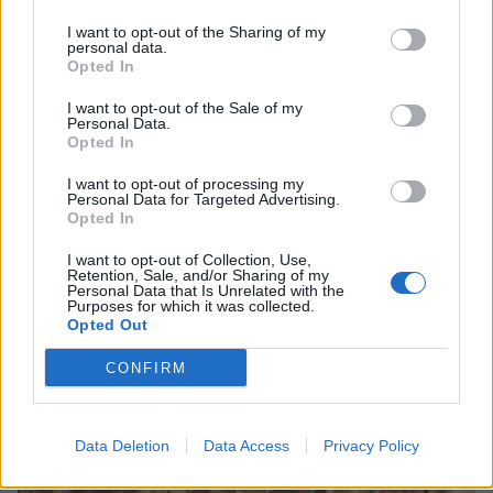
JORDGUBBSPANNACOTTA MED GELÉ & SALTPEPPRIGA
I want to opt-out of the Sharing of my
personal data.
MARÄNGER
Opted In
Jordgubbspannacotta med gelé & saltpeppriga maränger – sommar i
ett glas
I want to opt-out of the Sale of my
Personal Data.
Opted In
I want to opt-out of processing my
Personal Data for Targeted Advertising.
Opted In
I want to opt-out of Collection, Use,
Retention, Sale, and/or Sharing of my
Personal Data that Is Unrelated with the
Purposes for which it was collected.
Opted Out
CONFIRM
Data Deletion
Data Access
Privacy Policy