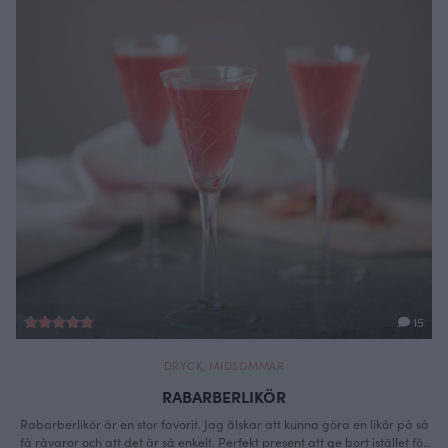
15
DRYCK
,
MIDSOMMAR
RABARBERLIKÖR
Rabarberlikör är en stor favorit. Jag älskar att kunna göra en likör på så
få råvaror och att det är så enkelt. Perfekt present att ge bort istället för