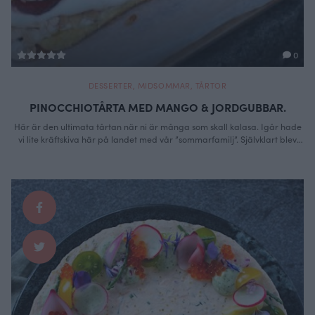
0
DESSERTER
,
MIDSOMMAR
,
TÅRTOR
PINOCCHIOTÅRTA MED MANGO & JORDGUBBAR.
Här är den ultimata tårtan när ni är många som skall kalasa. Igår hade
vi lite kräftskiva här på landet med vår ”sommarfamilj”. Självklart blev
det dessert i form av pinocchiotårta. Jag älskade den här tårtan som
barn men då rev mamma äpple som fyllning, löjligt gott det med! Det får
det bli till hösten …
Continued