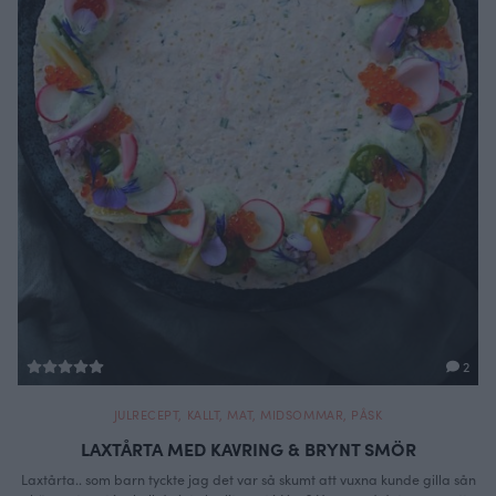
2
JULRECEPT
,
KALLT
,
MAT
,
MIDSOMMAR
,
PÅSK
LAXTÅRTA MED KAVRING & BRYNT SMÖR
Laxtårta.. som barn tyckte jag det var så skumt att vuxna kunde gilla sån