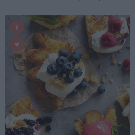
den där ”gå bort blomman”. Så god och så vacker färg! Jag älskar bra
dessertvin och likörer till just dessert, det låter lite sliskigt att dricka …
Continued