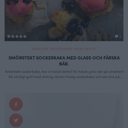
0
BAKELSER
,
MIDSOMMAR
,
MJUKA KAKOR
SMÖRSTEKT SOCKERKAKA MED GLASS OCH FÄRSKA
BÄR.
Smörstekt sockerkaka, har ni testat detta? Ni måste göra det på direkten!
Så otroligt gott med smörig nästan frasig sockerkaka och sen dra på
med favoritglassen, vispad grädde och färska bär. In heaven helt klart!
Ni vet när skeden sträcker sig efter mer utan att du fattar hur det
händer.. Vips så har du en …
Continued