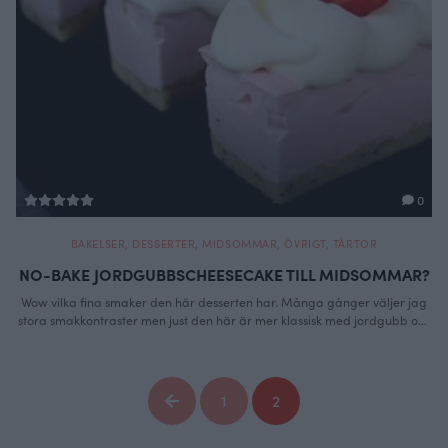
0
BAKELSER
,
DESSERTER
,
MIDSOMMAR
,
ÖVRIGT
,
TÅRTOR
NO-BAKE JORDGUBBSCHEESECAKE TILL MIDSOMMAR?
Wow vilka fina smaker den här desserten har. Många gånger väljer jag
stora smakkontraster men just den här är mer klassisk med jordgubb och
krispig vanilj. Botten är mixade vaniljdrömmar med lite citron då jag vill
få upp syran lite i denna söta cheesecake. Grädde är ju valfritt men jag
älskar verkligen grädde så det …
Continued
1
2