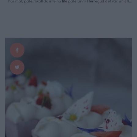
här mat, paté.. skall du inte ha lite paté Linn? Herregud det var sm ett
straff att ens behöva titta på den. Men vad gott detta är alltså, riktig
tantmat! Passar mig perfekt. Jag har sikrom i tårtan och forellrom på …
Continued