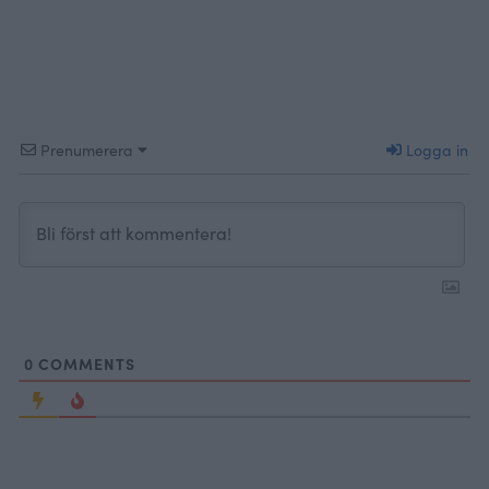
äpple som fyllnin
det bli t
Prenumerera
Logga in
0
COMMENTS