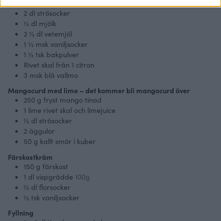
4
ägg
2
dl
strösocker
½
dl
mjölk
2 ½
dl
vetemjöl
1 ½
msk vaniljsocker
1 ½
tsk bakpulver
Rivet skal från 1 citron
3
msk blå vallmo
Mangocurd med lime – det kommer bli mangocurd över
250
g
fryst mango tinad
1
lime rivet skal och limejuice
½
dl
strösocker
2
äggulor
50
g
kallt smör i kuber
Färskostkräm
150
g
färskost
1
dl
vispgrädde
100g
½
dl
florsocker
½
tsk vaniljsocker
Fyllning