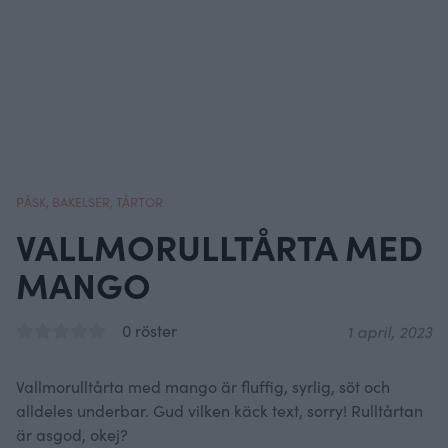
PÅSK
,
BAKELSER
,
TÅRTOR
VALLMORULLTÅRTA MED
MANGO
0 röster
1 april, 2023
Vallmorulltårta med mango är fluffig, syrlig, söt och
alldeles underbar. Gud vilken käck text, sorry! Rulltårtan
är asgod, okej?