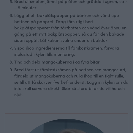
Bred ut smeten jämnt på plåten och grädda i ugnen, ca 4
– 5 minuter.
Lägg ut ett bakplåtspapper på bänken och vänd upp
bottnen på pappret. Drag försiktigt bort
bakplåtspapperet från tårtbotten och vänd över ännu en
gång på ett nytt bakplåtspapper, så du får den bakade
sidan uppåt. Låt kakan svalna under en bakduk.
Vispa ihop ingredienserna till färskostkrämen, förvara
inplastad i kylen tills montering.
Tina och dela mangokuberna i ca fyra bitar.
Bred först ut färskostkrämen på bottnen sen mangocurd,
fördela ut mangokuberna och rulla ihop till en tight rulle,
se till att få skarven (verket) underst. Lägg in i kylen om du
inte skall servera direkt. Skär så stora bitar du vill ha och
njut.