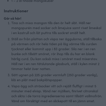
1
– 2 dl tinade mangokuber
Instruktioner
Gör så här!
Tina och mixa mangon tills den är helt slät. Häll ner
mangopurén med socker och limejuice samt rivet limeskal
i en kastrull och låt puttra tills sockret smält helt.
Ställ av från plattan och vispa ner äggulorna, ställ tillbaka
på värmen och rör hela tiden på låg värme tills curden
tjocknat eller kommit upp i 83 grader. Sila ner i en ren
bunke och tillsätt smöret, rör ihop tills du har en blank
härlig curd. Du kan också mixa i smöret med mixerstav.
Häll ner i en ren tätslutande glasburk, ställ i kylen minst 2
timmar helst över natten.
Sätt ugnen på 225 grader varmluft (250 grader vanlig),
klä en plåt med bakplåtspapper.
Vispa ägg och strösocker vitt och rejält fluffigt i minst 5
minuter med elvisp. Vänd ner mjölken, finrivet citronskal
och sikta i de torra ingredienserna samt tillsätt vallmofrön.
Vänd om försiktigt med en slickepott till en jämn smet.