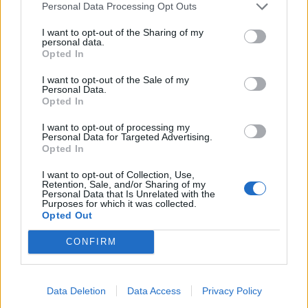
Personal Data Processing Opt Outs
I want to opt-out of the Sharing of my
personal data.
Opted In
I want to opt-out of the Sale of my
Personal Data.
Opted In
I want to opt-out of processing my
Personal Data for Targeted Advertising.
Opted In
I want to opt-out of Collection, Use,
Retention, Sale, and/or Sharing of my
Skriv ut receptet
Personal Data that Is Unrelated with the
Purposes for which it was collected.
Vallmorulltårta med mango
Opted Out
Portioner
12
bitar
CONFIRM
Ingredienser
Data Deletion
Data Access
Privacy Policy
Vallmorulltårta