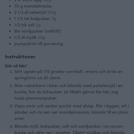
75
g
mandelmassa
2 1/2
dl
vetemjöl
150g
1 1/2
tsk
bakpulver
7g
1/2
tsk
salt
2g
lite vaniljpulver (valfritt)
1/2
dl
mjölk
50g
pumpafrön till garnering
Instruktioner
Gör så här!
Sätt ugnen på 175 grader varmluft, smöra och bröa en
springform ca 20-24cm.
Skär rabarbern i bitar och blanda med potatismjöl i en
bunke, har du bärpulver så tillsätt gärna lite här, jag
hade plommonpulver.
Vispa smör och socker poröst med elvisp. Rör i äggen, ett i
sänder och riv sen ner mandelmassan, blanda till en jämn
smet.
Blanda mjöl, bakpulver, salt och vaniljsocker i en annan
bunke och sikta ner i smeten. Tillsätt mjölken och blanda