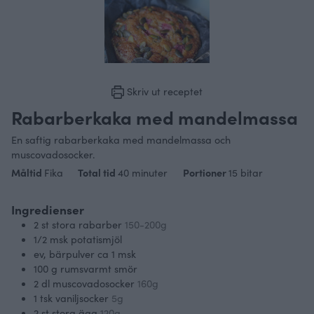
Skriv ut receptet
Rabarberkaka med mandelmassa
En saftig rabarberkaka med mandelmassa och
muscovadosocker.
minuter
Måltid
Fika
Total tid
40
minuter
Portioner
15
bitar
Ingredienser
2
st
stora rabarber
150-200g
1/2
msk
potatismjöl
ev, bärpulver ca 1 msk
100
g
rumsvarmt smör
2
dl
muscovadosocker
160g
1
tsk
vaniljsocker
5g
2
st
stora ägg
120g