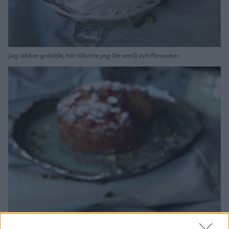
Jag älskar grädde, här tillsatte jag lite vanilj och florsocker.