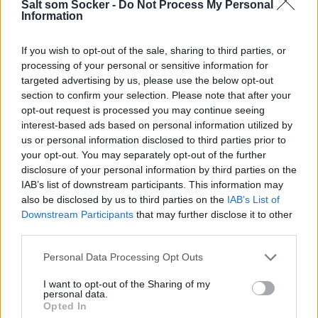
Salt som Socker -
Do Not Process My Personal
Information
If you wish to opt-out of the sale, sharing to third parties, or
processing of your personal or sensitive information for
targeted advertising by us, please use the below opt-out
section to confirm your selection. Please note that after your
opt-out request is processed you may continue seeing
interest-based ads based on personal information utilized by
us or personal information disclosed to third parties prior to
your opt-out. You may separately opt-out of the further
disclosure of your personal information by third parties on the
IAB’s list of downstream participants. This information may
Jag skulle baka en stor kaka var det tänkt men min stora
also be disclosed by us to third parties on the
IAB’s List of
springform är på landet kom jag på. Så det blev tre små
Downstream Participants
that may further disclose it to other
kakor men receptet är gjort för en ”vanlig” springform.
third parties.
Personal Data Processing Opt Outs
I want to opt-out of the Sharing of my
personal data.
Opted In