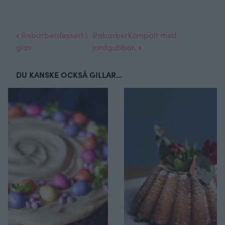
Rabarberdessert i
Rabarberkompott med
glas
jordgubbar.
DU KANSKE OCKSÅ GILLAR...