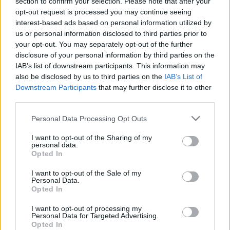
section to confirm your selection. Please note that after your
opt-out request is processed you may continue seeing
interest-based ads based on personal information utilized by
us or personal information disclosed to third parties prior to
your opt-out. You may separately opt-out of the further
disclosure of your personal information by third parties on the
IAB’s list of downstream participants. This information may
also be disclosed by us to third parties on the
IAB’s List of
Downstream Participants
that may further disclose it to other
Skriv ut receptet
third parties.
Mazarinpaj med pumpafrön och
Personal Data Processing Opt Outs
äpplen
I want to opt-out of the Sharing of my
personal data.
Supergod paj med lite beska från pumpafrön. Dröm ihop med
Opted In
vaniljglass.
timme
minuter
I want to opt-out of the Sale of my
Total tid
1
t
30
minuter
Portioner
16
bitar
Personal Data.
Opted In
Ingredienser
I want to opt-out of processing my
Personal Data for Targeted Advertising.
Mördeg
Opted In
6 1/4
dl
vetemjöl
375g