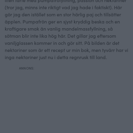
liten tarte med pumpafröfyllning, passion och nektariner
(tror jag, minns inte riktigt vad jag hade i faktiskt). Här
gör jag den istället som en stor härlig paj och tillsätter
äpplen. Pumpafrön ger en sjyst kryddig beska och en
kraftigare smak än vanlig mandelmassfyllning, så
sötman blir inte lika hög här. Det gillar jag eftersom
vaniljglassen kommer in och gör sitt. På bilden är det
nektariner som är ett recept ur min bok, men tyvärr har vi
inga nektariner just nu i detta regnrusk till land.