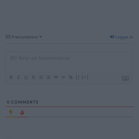
alltså bagebröd 
får jag por
Prenumerera
Logga in
{}
[+]
0
COMMENTS