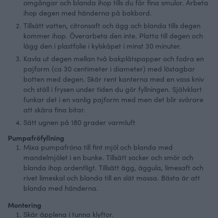
omgångar och blanda ihop tills du får fina smulor. Arbeta
ihop degen med händerna på bakbord.
Tillsätt vatten, citronsaft och ägg och blanda tills degen
kommer ihop. Överarbeta den inte.
Platta till degen och
lägg den i plastfolie i kylskåpet i minst 30 minuter.
Kavla ut degen mellan två bakplåtspapper och fodra en
pajform (ca 30 centimeter i diameter) med löstagbar
botten med degen. Skär rent kanterna med en vass kniv
och ställ i frysen under tiden du gör fyllningen. Självklart
funkar det i en vanlig pajform med men det blir svårare
att skära fina bitar.
Sätt ugnen på 180 grader varmluft
Pumpafröfyllning
Mixa pumpafröna till fint mjöl och blanda med
mandelmjölet i en bunke.
Tillsätt socker och smör och
blanda ihop ordentligt.
Tillsätt ägg, äggula, limesaft och
rivet limeskal och blanda till en slät massa. Bästa är att
blanda med händerna.
Montering
Skär äpplena i tunna klyftor.