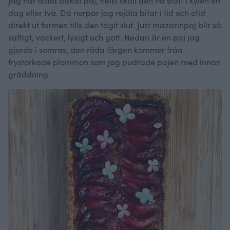
Jag har alltid älskat paj, helst skall den ha stått i kylen en
dag eller två. Då norpar jag rejäla bitar i tid och otid
direkt ut formen tills den tagit slut. Just mazarinpaj blir så
saftigt, vackert, lyxigt och gott. Nedan är en paj jag
gjorde i somras, den röda färgen kommer från
frystorkade plommon som jag pudrade pajen med innan
gräddning.