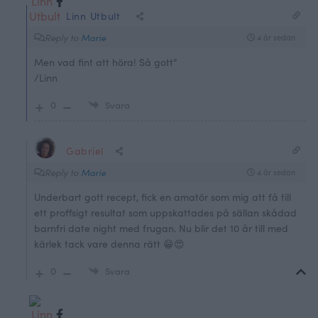
Linn Utbult
Reply to
Marie
4 år sedan
Men vad fint att höra! Så gott”
/Linn
0
Svara
Gabriel
Reply to
Marie
4 år sedan
Underbart gott recept, fick en amatör som mig att få till
ett proffsigt resultat som uppskattades på sällan skådad
barnfri date night med frugan. Nu blir det 10 år till med
kärlek tack vare denna rätt 😁😍
0
Svara