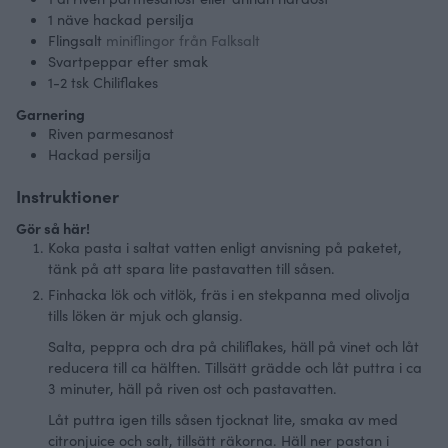
1
näve hackad persilja
Flingsalt
miniflingor från Falksalt
Svartpeppar efter smak
1-2
tsk Chiliflakes
Garnering
Riven parmesanost
Hackad persilja
Instruktioner
Gör så här!
Koka pasta i saltat vatten enligt anvisning på paketet,
tänk på att spara lite pastavatten till såsen.
Finhacka lök och vitlök, fräs i en stekpanna med olivolja
tills löken är mjuk och glansig.
Salta, peppra och dra på chiliflakes, häll på vinet och låt
reducera till ca hälften. Tillsätt grädde och låt puttra i ca
3 minuter, häll på riven ost och pastavatten.
Låt puttra igen tills såsen tjocknat lite, smaka av med
citronjuice och salt, tillsätt räkorna. Häll ner pastan i