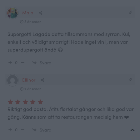
Maja
3 år sedan
Supergott! Lagade detta tillsammans med syrran. Kul,
enkelt och väldigt smarrigt! Hade inget vin i, men var
superdupergott ändå 😍
0
Svara
Ellinor
2 år sedan
Riktigt god pasta. Ätits flertalet gånger och lika god var
gång. Känns som att ta restaurangen med sig hem ❤️
0
Svara