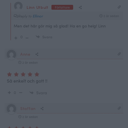
Linn Utbult
Författare
Reply to
Ellinor
2 år sedan
Men det här gör mig så glad! Ha en go helg! Linn
0
Svara
Anne
2 år sedan
Så enkelt och gott !!
0
Svara
Staffan
2 år sedan