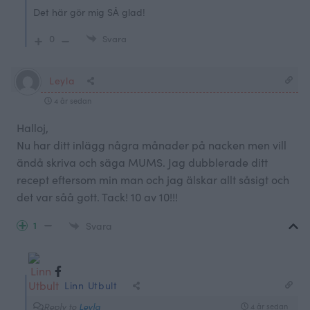
Det här gör mig SÅ glad!
0
Svara
Leyla
4 år sedan
Halloj,
Nu har ditt inlägg några månader på nacken men vill
ändå skriva och säga MUMS. Jag dubblerade ditt
recept eftersom min man och jag älskar allt såsigt och
det var såå gott. Tack! 10 av 10!!!
1
Svara
Linn Utbult
Reply to
Leyla
4 år sedan