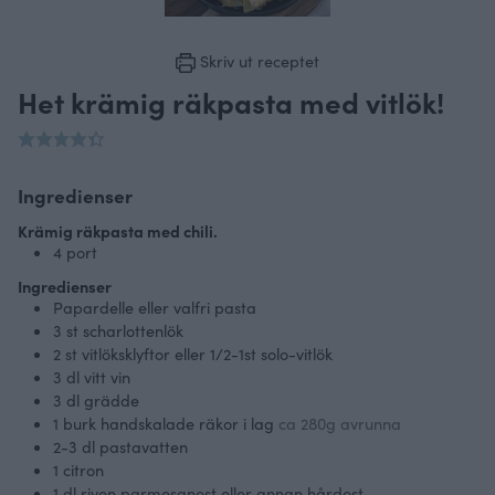
Skriv ut receptet
Het krämig räkpasta med vitlök!
Ingredienser
Krämig räkpasta med chili.
4
port
Ingredienser
Papardelle eller valfri pasta
3
st scharlottenlök
2
st
vitlöksklyftor eller 1/2-1st solo-vitlök
3
dl
vitt vin
3
dl
grädde
1
burk handskalade räkor i lag
ca 280g avrunna
2-3
dl
pastavatten
1
citron
1
dl
riven parmesanost eller annan hårdost