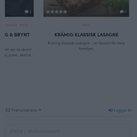
0
MAT
KRÄMIG KLASSISK LASAGNE
P
Krämig klassisk Lasagne – en favorit för hela
Pesto
familjen.
Prenumerera
Logga in