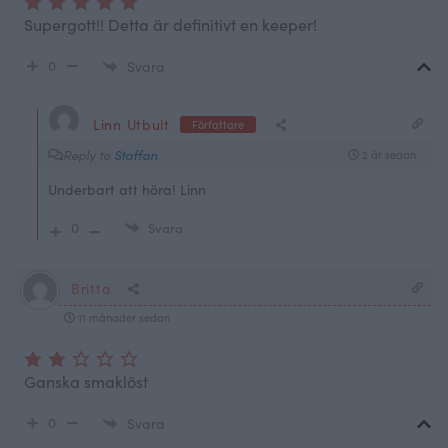
Supergott!! Detta är definitivt en keeper!
0
Svara
Linn Utbult
Författare
Reply to
Staffan
2 år sedan
Underbart att höra! Linn
0
Svara
Britta
11 månader sedan
Ganska smaklöst
0
Svara