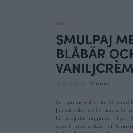
PAJER
SMULPAJ M
BLÅBÄR OCH
VANILJCRÈM
0 röster
Smulpaj är väl ändå ett grymt br
Ja skulle du mot förmodan hitta
hit så bjuder jag på en bit paj.
även barnen älskar det, ”smakar