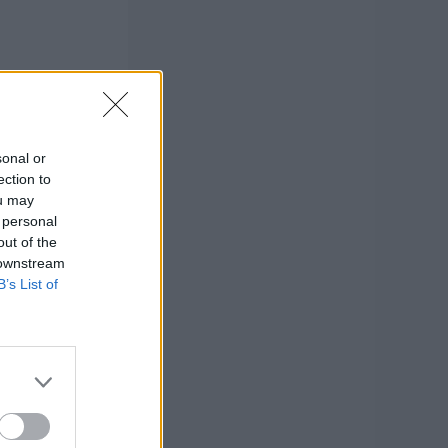
sonal or
ection to
ou may
 personal
out of the
 downstream
B’s List of