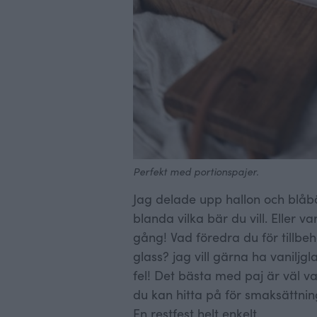
Perfekt med portionspajer.
Jag delade upp hallon och blåbär
blanda vilka bär du vill. Eller v
gång! Vad föredra du för tillbe
glass? jag vill gärna ha vaniljg
fel! Det bästa med paj är väl va
du kan hitta på för smaksättning
En restfest helt enkelt.