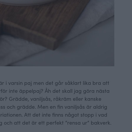
 i varsin paj men det går såklart lika bra att
arför inte äppelpaj? Åh det skall jag göra nästa
hör? Grädde, vaniljsås, råkräm eller kanske
lass och grädde. Men en fin vaniljsås är aldrig
riationen. Att det inte finns något stopp i vad
 och att det är ett perfekt ”rensa ur” bakverk.