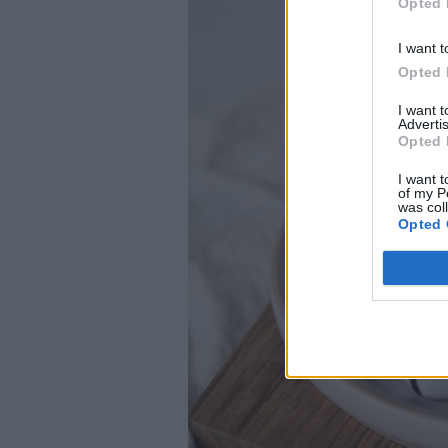
Opted 
I want t
Opted 
I want 
Advertis
Opted 
I want t
of my P
was col
Opted 