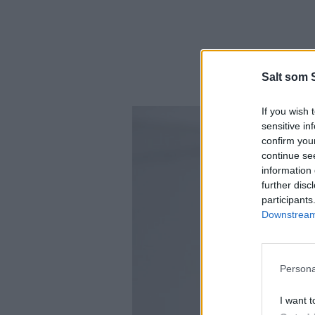
Salt som 
If you wish 
sensitive in
confirm you
continue se
information 
further disc
participants
Downstream 
Persona
I want t