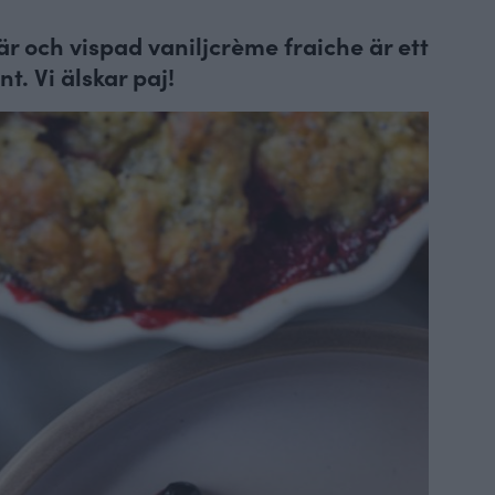
r och vispad vaniljcrème fraiche är ett
t. Vi älskar paj!