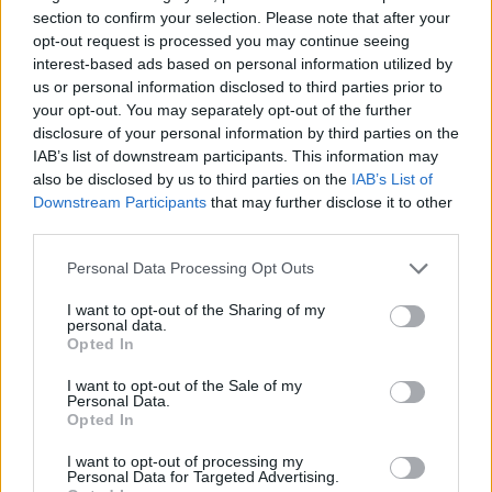
section to confirm your selection. Please note that after your
opt-out request is processed you may continue seeing
interest-based ads based on personal information utilized by
us or personal information disclosed to third parties prior to
your opt-out. You may separately opt-out of the further
disclosure of your personal information by third parties on the
Skriv ut receptet
IAB’s list of downstream participants. This information may
Kanelbullesnittar
also be disclosed by us to third parties on the
IAB’s List of
Downstream Participants
that may further disclose it to other
Kanelbullesnittar
third parties.
Ingredienser
Personal Data Processing Opt Outs
Kanelbullesnittar med äppelmosdipp, ca 30 kakor
I want to opt-out of the Sharing of my
75
g
rumsvarmt smör
personal data.
1
dl
Ljust muscovadosocker
Opted In
1/2
msk vaniljsocker
I want to opt-out of the Sale of my
1
msk ljus sirap
Personal Data.
1 ¾
dl
vetemjöl
Opted In
1
tsk bakpulver
1
tsk malen kardemumma
I want to opt-out of processing my
Personal Data for Targeted Advertising.
1 ½
tsk malen kanel