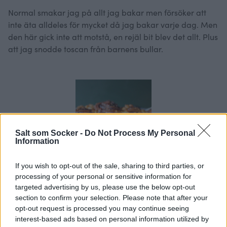
Normal smakar jag på allt jag bakar men försöker att
inte äta alldeles för mycket då jag bakar varje dag. Men
den här gick inte att motstå, en rejäl bit blev det allt. Plus
att jag snodde toscan från barnens bullar.
Salt som Socker -
Do Not Process My Personal
Information
If you wish to opt-out of the sale, sharing to third parties, or
Skriv ut receptet
processing of your personal or sensitive information for
targeted advertising by us, please use the below opt-out
Nutellabullar med
section to confirm your selection. Please note that after your
hasselnötstosca.
opt-out request is processed you may continue seeing
interest-based ads based on personal information utilized by