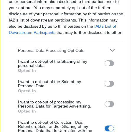
Sött, salt och kripigt! Ljuvliga Bulle!
us or personal information disclosed to third parties prior to
Måltid
Fika
Portioner
12
bullar (1 kaka)
your opt-out. You may separately opt-out of the further
disclosure of your personal information by third parties on the
IAB’s list of downstream participants. This information may
Ingredienser
also be disclosed by us to third parties on the
IAB’s List of
Bulldeg
Downstream Participants
that may further disclose it to other
25
g
jäst
third parties.
2 1/2
dl
mjölk
3% 250g
Personal Data Processing Opt Outs
2
tsk
mortlad kardemumma
½
tsk
salt
I want to opt-out of the Sharing of my
1/2
dl
socker
45g
personal data.
1
msk
vaniljsocker
10g
Opted In
1
st
ägg
55g
ca 7
dl
vetemjöl
ca 420g
I want to opt-out of the Sale of my
Personal Data.
75
g
rumsvarmt smör
Opted In
Fyllning
I want to opt-out of processing my
50
g
rumsvarmt smör
Personal Data for Targeted Advertising.
2
dl
Nutella
Opted In
1
dl
hackade hasselnötter
ca 60g
I want to opt-out of Collection, Use,
Tosca
Retention, Sale, and/or Sharing of my
100
g
smör
Personal Data that Is Unrelated with the